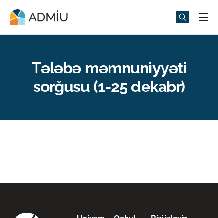
Universitet
Elm və Təhsil
Tələbə məmnuniyyəti
Media
sorğusu (1-25 dekabr)
Tədbirlər
Qəbul
Universitet həyatı
ADMIU Sİ
eMağaza