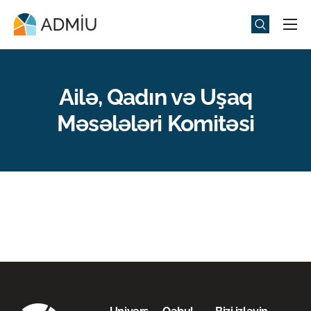
Universitet
Elm və Təhsil
Ailə, Qadın və Uşaq
Media
Məsələləri Komitəsi
Tədbirlər
Qəbul
Universitet həyatı
ADMIU Sİ
eMağaza