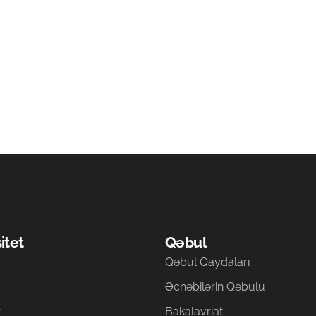
itet
Qəbul
a
Qəbul Qaydaları
Əcnəbilərin Qəbulu
r
Bakalavriat