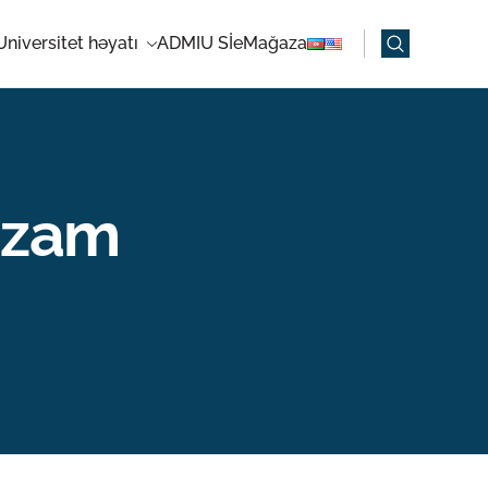
Universitet həyatı
ADMIU Sİ
eMağaza
tizam