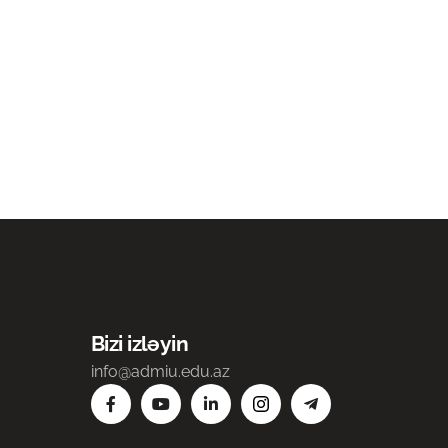
Bizi izləyin
info@admiu.edu.az