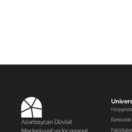
Univers
Haqqınd
Rəhbərlik
Azərbaycan Dövlət
Mədəniyyət və İncəsənət
Fakültələ