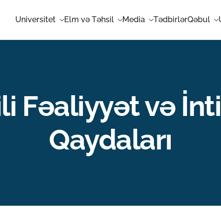
Universitet
Elm və Təhsil
Media
Tədbirlər
Qəbul
li Fəaliyyət və İn
Qaydaları