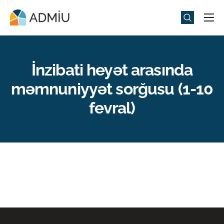
Universitet
Elm və Təhsil
İnzibati heyət arasında
Media
məmnuniyyət sorğusu (1-10
Tədbirlər
fevral)
Qəbul
Universitet həyatı
ADMIU Sİ
eMağaza