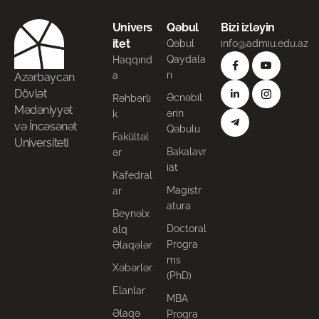
Univers
Qəbul
Bizi izləyin
itet
Qəbul
info@admiu.edu.az
Qaydala
Haqqınd
rı
a
Azərbaycan
Dövlət
Əcnəbil
Rəhbərli
Mədəniyyət
ərin
k
və İncəsənət
Qəbulu
Fakültəl
Universiteti
Bakalavr
ər
iat
Kafedral
Magistr
ar
atura
Beynəlx
Doctoral
alq
Progra
Əlaqələr
ms
Xəbərlər
(PhD)
Elanlar
MBA
Əlaqə
Proqra