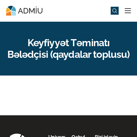
Universitet
Elm və Təhsil
Keyfiyyət Təminatı
Media
Bələdçisi (qaydalar toplusu)
Tədbirlər
Qəbul
Universitet həyatı
ADMIU Sİ
eMağaza