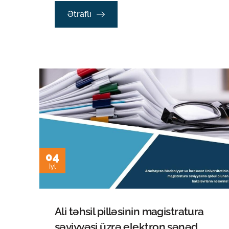
Ətraflı
04
İyl
Ali təhsil pilləsinin magistratura
səviyyəsi üzrə elektron sənəd