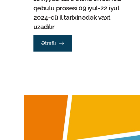
qəbulu prosesi 09 iyul-22 iyul
2024-cü il tarixinədək vaxt
uzadılır
Ətraflı