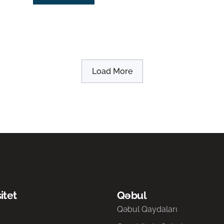
Load More
itet
Qəbul
a
Qəbul Qaydaları