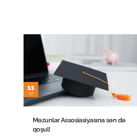
11
İyl
Məzunlar Assosiasiyasına sən də
qoşul!