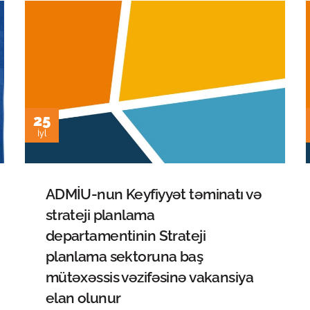
25
İyl
ADMİU-nun Keyfiyyət təminatı və
strateji planlama
departamentinin Strateji
planlama sektoruna baş
mütəxəssis vəzifəsinə vakansiya
elan olunur