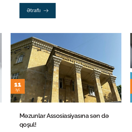
Ətraflı
11
İyl
Məzunlar Assosiasiyasına sən də
qoşul!