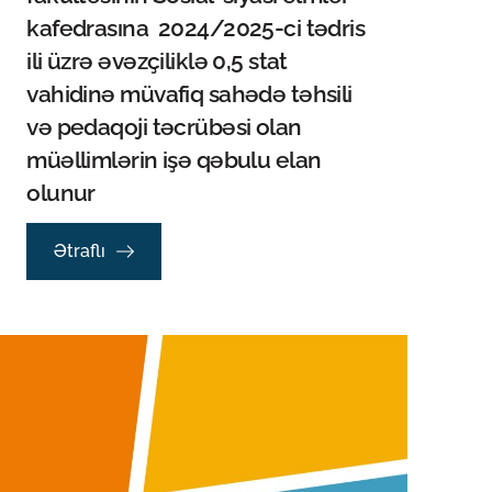
kafedrasına 2024/2025-ci tədris
ili üzrə əvəzçiliklə 0,5 stat
vahidinə müvafiq sahədə təhsili
və pedaqoji təcrübəsi olan
müəllimlərin işə qəbulu elan
olunur
Ətraflı