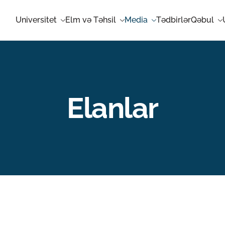
Universitet
Elm və Təhsil
Media
Tədbirlər
Qəbul
Elanlar