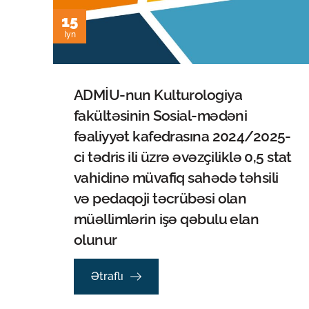
15
İyn
ADMİU-nun Kulturologiya
fakültəsinin Sosial-mədəni
fəaliyyət kafedrasına 2024/2025-
ci tədris ili üzrə əvəzçiliklə 0,5 stat
vahidinə müvafiq sahədə təhsili
və pedaqoji təcrübəsi olan
müəllimlərin işə qəbulu elan
olunur
Ətraflı