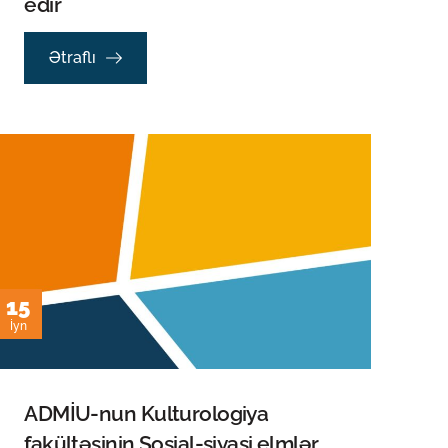
edir
Ətraflı
15
İyn
ADMİU-nun Kulturologiya
fakültəsinin Sosial-siyasi elmlər