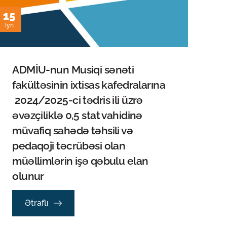
15
İyn
ADMİU-nun Musiqi sənəti
fakültəsinin ixtisas kafedralarına
2024/2025-ci tədris ili üzrə
əvəzçiliklə 0,5 stat vahidinə
müvafiq sahədə təhsili və
pedaqoji təcrübəsi olan
müəllimlərin işə qəbulu elan
olunur
Ətraflı