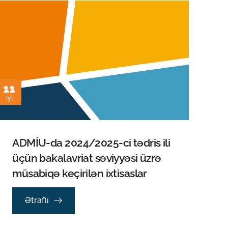
11
İyl
ADMİU-da 2024/2025-ci tədris ili
üçün bakalavriat səviyyəsi üzrə
müsabiqə keçirilən ixtisaslar
Ətraflı