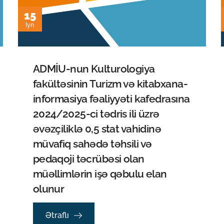
15
İyn
ADMİU-nun Kulturologiya
fakültəsinin Turizm və kitabxana-
informasiya fəaliyyəti kafedrasına
2024/2025-ci tədris ili üzrə
əvəzçiliklə 0,5 stat vahidinə
müvafiq sahədə təhsili və
pedaqoji təcrübəsi olan
müəllimlərin işə qəbulu elan
olunur
Ətraflı