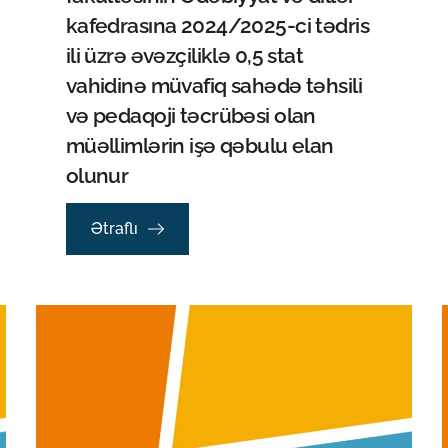
kafedrasına 2024/2025-ci tədris
ili üzrə əvəzçiliklə 0,5 stat
vahidinə müvafiq sahədə təhsili
və pedaqoji təcrübəsi olan
müəllimlərin işə qəbulu elan
olunur
Ətraflı