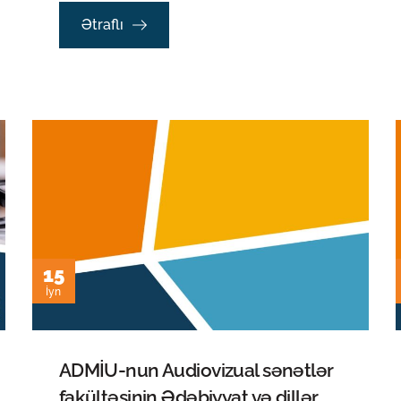
Ətraflı
15
İyn
ADMİU-nun Audiovizual sənətlər
fakültəsinin Ədəbiyyat və dillər