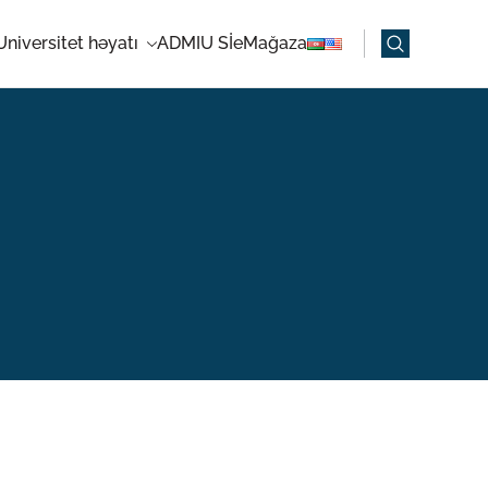
Universitet həyatı
ADMIU Sİ
eMağaza