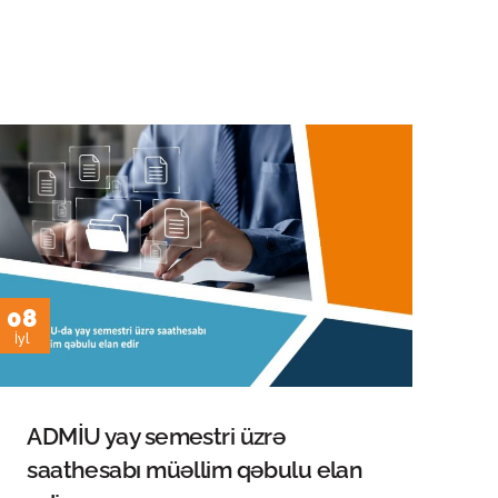
08
İyl
ADMİU yay semestri üzrə
saathesabı müəllim qəbulu elan