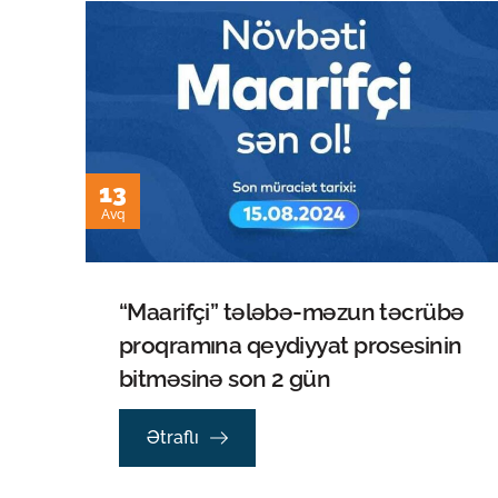
13
Avq
“Maarifçi” tələbə-məzun təcrübə
proqramına qeydiyyat prosesinin
bitməsinə son 2 gün
Ətraflı