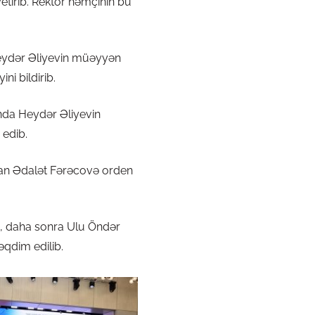
yetirib. Rektor həmçinin bu
 Heydər Əliyevin müəyyən
ni bildirib.
ında Heydər Əliyevin
 edib.
unan Ədalət Fərəcovə orden
ıb, daha sonra Ulu Öndər
qdim edilib.