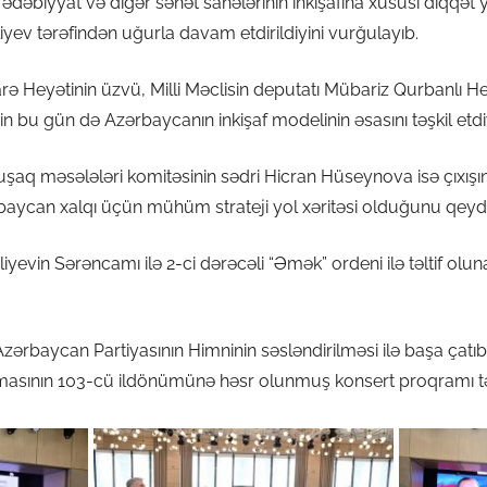
ədəbiyyat və digər sənət sahələrinin inkişafına xüsusi diqqət 
iyev tərəfindən uğurla davam etdirildiyini vurğulayıb.
arə Heyətinin üzvü, Milli Məclisin deputatı Mübariz Qurbanlı
inin bu gün də Azərbaycanın inkişaf modelinin əsasını təşkil etdiyi
və uşaq məsələləri komitəsinin sədri Hicran Hüseynova isə çıxış
ərbaycan xalqı üçün mühüm strateji yol xəritəsi olduğunu qeyd
iyevin Sərəncamı ilə 2-ci dərəcəli “Əmək” ordeni ilə təltif ol
 Azərbaycan Partiyasının Himninin səsləndirilməsi ilə başa çat
masının 103-cü ildönümünə həsr olunmuş konsert proqramı tə