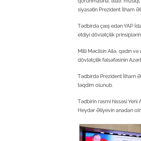
qorunmasına, teatr, musiqi, 
siyasətin Prezident İlham Əl
Tədbirdə çıxış edən YAP İd
etdiyi dövlətçilik prinsiplər
Milli Məclisin Ailə, qadın 
dövlətçilik fəlsəfəsinin Az
Tədbirdə Prezident İlham Əl
təqdim olunub.
Tədbirin rəsmi hissəsi Yeni
Heydər Əliyevin anadan ol