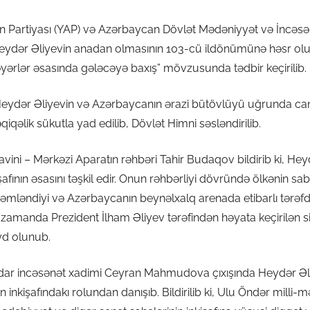
 Partiyası (YAP) və Azərbaycan Dövlət Mədəniyyət və İncəsənə
ər Heydər Əliyevin anadan olmasının 103-cü ildönümünə həsr o
i dəyərlər əsasında gələcəyə baxış” mövzusunda tədbir keçirilib.
eydər Əliyevin və Azərbaycanın ərazi bütövlüyü uğrunda can
dəqiqəlik sükutla yad edilib, Dövlət Himni səsləndirilib.
ini – Mərkəzi Aparatın rəhbəri Tahir Budaqov bildirib ki, Heydə
fının əsasını təşkil edir. Onun rəhbərliyi dövründə ölkənin sab
kəmləndiyi və Azərbaycanın beynəlxalq arenada etibarlı tərəf
zamanda Prezident İlham Əliyev tərəfindən həyata keçirilən siy
yd olunub.
ar incəsənət xadimi Ceyran Mahmudova çıxışında Heydər Əl
 inkişafındakı rolundan danışıb. Bildirilib ki, Ulu Öndər milli-