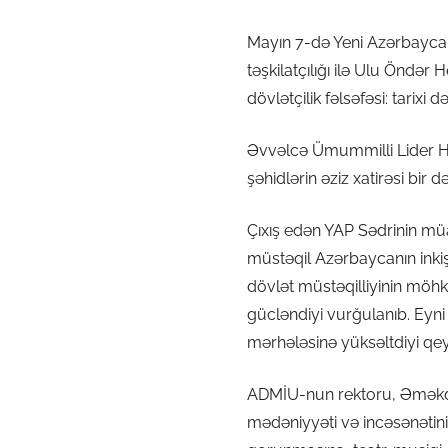
Mayın 7-də Yeni Azərbaycan
təşkilatçılığı ilə Ulu Önd
dövlətçilik fəlsəfəsi: tarix
Əvvəlcə Ümummilli Lider H
şəhidlərin əziz xatirəsi bir 
Çıxış edən YAP Sədrinin müav
müstəqil Azərbaycanın inkişa
dövlət müstəqilliyinin möh
gücləndiyi vurğulanıb. Eyni 
mərhələsinə yüksəltdiyi qe
ADMİU-nun rektoru, Əməkd
mədəniyyəti və incəsənətinin