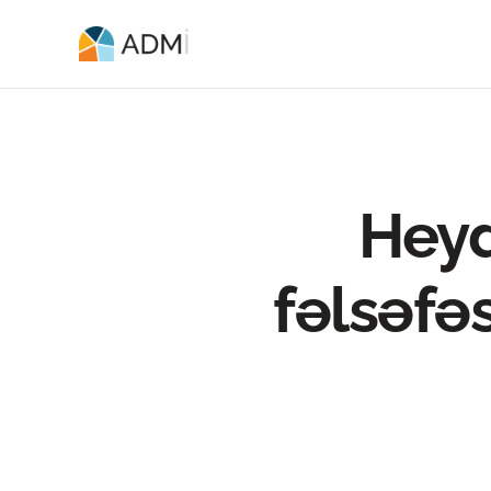
Heyd
fəlsəfəs