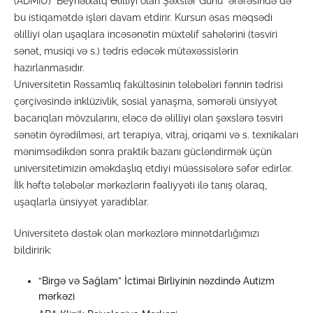
(ADMİU) “Beynəlxalq Əlilliyi olan Şəxslər Günü” ərəfəsində də
bu istiqamətdə işləri davam etdirir. Kursun əsas məqsədi
əlilliyi olan uşaqlara incəsənətin müxtəlif sahələrini (təsviri
sənət, musiqi və s.) tədris edəcək mütəxəssislərin
hazırlanmasıdır.
Universitetin Rəssamlıq fakültəsinin tələbələri fənnin tədrisi
çərçivəsində inklüzivlik, sosial yanaşma, səmərəli ünsiyyət
bacarıqları mövzularını, eləcə də əlilliyi olan şəxslərə təsviri
sənətin öyrədilməsi, art terapiya, vitraj, oriqami və s. texnikaları
mənimsədikdən sonra praktik bazanı gücləndirmək üçün
universitetimizin əməkdaşlıq etdiyi müəssisələrə səfər edirlər.
İlk həftə tələbələr mərkəzlərin fəaliyyəti ilə tanış olaraq,
uşaqlarla ünsiyyət yaradıblar.
Universitetə dəstək olan mərkəzlərə minnətdarlığımızı
bildiririk:
“Birgə və Sağlam” İctimai Birliyinin nəzdində Autizm
mərkəzi