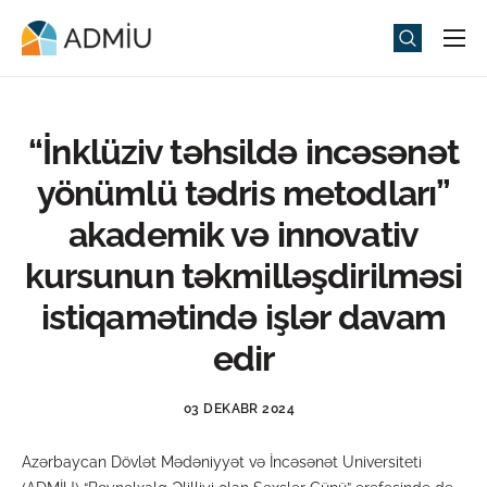
Universitet
Elm və Təhsil
“İnklüziv təhsildə incəsənət
Media
yönümlü tədris metodları”
Tədbirlər
akademik və innovativ
Qəbul
kursunun təkmilləşdirilməsi
Universitet həyatı
istiqamətində işlər davam
ADMIU Sİ
edir
eMağaza
03 DEKABR 2024
Azərbaycan Dövlət Mədəniyyət və İncəsənət Universiteti