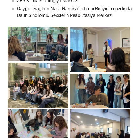
ABA Klinik Psixologiya Mərkəzi
Qayğı – Sağlam Nəsil Naminə” İctimai Birliyinin nəzdində
Daun Sindromlu Şəxslərin Reabilitasiya Mərkəzi