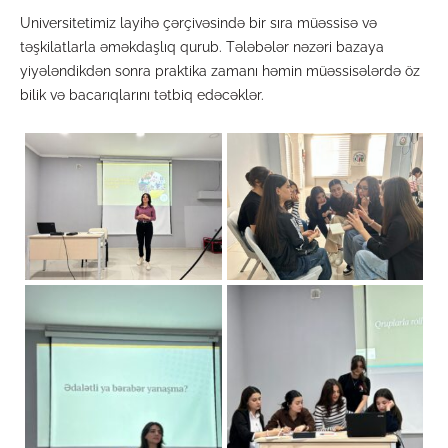
Universitetimiz layihə çərçivəsində bir sıra müəssisə və
təşkilatlarla əməkdaşlıq qurub. Tələbələr nəzəri bazaya
yiyələndikdən sonra praktika zamanı həmin müəssisələrdə öz
bilik və bacarıqlarını tətbiq edəcəklər.