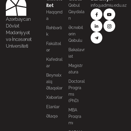
itet
Qəbul
info@admiu.edu.az
Qaydala
Haqqınd
rı
a
Azərbaycan
Dövlət
Əcnəbil
Rəhbərli
Mədəniyyət
ərin
k
və İncəsənət
Qəbulu
Fakültəl
Universiteti
Bakalavr
ər
iat
Kafedral
Magistr
ar
atura
Beynəlx
Doctoral
alq
Progra
Əlaqələr
ms
Xəbərlər
(PhD)
Elanlar
MBA
Əlaqə
Proqra
mı