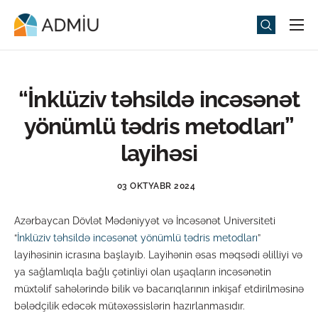
Universitet
Elm və Təhsil
“İnklüziv təhsildə incəsənət
Media
yönümlü tədris metodları”
Tədbirlər
layihəsi
Qəbul
03 OKTYABR 2024
Universitet həyatı
Azərbaycan Dövlət Mədəniyyət və İncəsənət Universiteti
ADMIU Sİ
“
İnklüziv təhsildə incəsənət yönümlü tədris metodları
”
layihəsinin icrasına başlayıb. Layihənin əsas məqsədi əlilliyi və
eMağaza
ya sağlamlıqla bağlı çətinliyi olan uşaqların incəsənətin
müxtəlif sahələrində bilik və bacarıqlarının inkişaf etdirilməsinə
bələdçilik edəcək mütəxəssislərin hazırlanmasıdır.