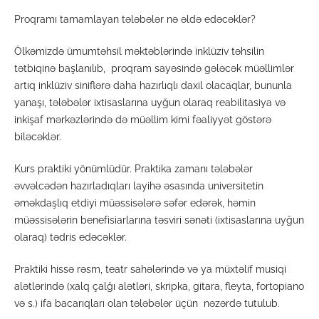
Proqramı tamamlayan tələbələr nə əldə edəcəklər?
Ölkəmizdə ümumtəhsil məktəblərində inklüziv təhsilin
tətbiqinə başlanılıb, proqram sayəsində gələcək müəllimlər
artıq inklüziv siniflərə daha hazırlıqlı daxil olacaqlar, bununla
yanaşı, tələbələr ixtisaslarına uyğun olaraq reabilitasiya və
inkişaf mərkəzlərində də müəllim kimi fəaliyyət göstərə
biləcəklər.
Kurs praktiki yönümlüdür. Praktika zamanı tələbələr
əvvəlcədən hazırladıqları layihə əsasında universitetin
əməkdaşlıq etdiyi müəssisələrə səfər edərək, həmin
müəssisələrin benefisiarlarına təsviri sənəti (ixtisaslarına uyğun
olaraq) tədris edəcəklər.
Praktiki hissə rəsm, teatr sahələrində və ya müxtəlif musiqi
alətlərində (xalq çalğı alətləri, skripka, gitara, fleyta, fortopiano
və s.) ifa bacarıqları olan tələbələr üçün nəzərdə tutulub.