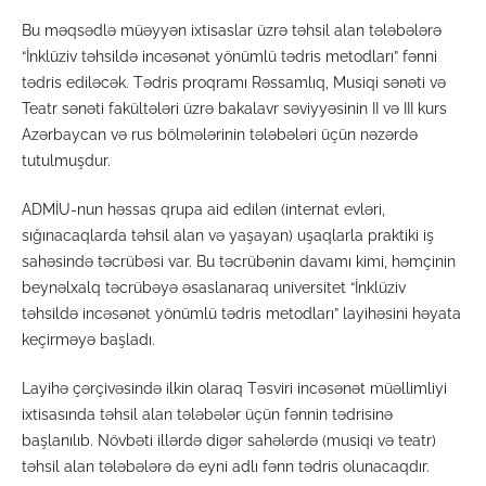
Bu məqsədlə müəyyən ixtisaslar üzrə təhsil alan tələbələrə
“İnklüziv təhsildə incəsənət yönümlü tədris metodları” fənni
tədris ediləcək. Tədris proqramı Rəssamlıq, Musiqi sənəti və
Teatr sənəti fakültələri üzrə bakalavr səviyyəsinin II və III kurs
Azərbaycan və rus bölmələrinin tələbələri üçün nəzərdə
tutulmuşdur.
ADMİU-nun həssas qrupa aid edilən (internat evləri,
sığınacaqlarda təhsil alan və yaşayan) uşaqlarla praktiki iş
sahəsində təcrübəsi var. Bu təcrübənin davamı kimi, həmçinin
beynəlxalq təcrübəyə əsaslanaraq universitet “İnklüziv
təhsildə incəsənət yönümlü tədris metodları” layihəsini həyata
keçirməyə başladı.
Layihə çərçivəsində ilkin olaraq Təsviri incəsənət müəllimliyi
ixtisasında təhsil alan tələbələr üçün fənnin tədrisinə
başlanılıb. Növbəti illərdə digər sahələrdə (musiqi və teatr)
təhsil alan tələbələrə də eyni adlı fənn tədris olunacaqdır.