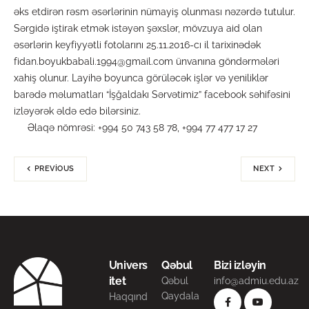
əks etdirən rəsm əsərlərinin nümayiş olunması nəzərdə tutulur.
Sərgidə iştirak etmək istəyən şəxslər, mövzuya aid olan
əsərlərin keyfiyyətli fotolarını 25.11.2016-cı il tarixinədək
fidan.boyukbabali.1994@gmail.com ünvanına göndərmələri
xahiş olunur. Layihə boyunca görüləcək işlər və yeniliklər
barədə məlumatları “İşğaldakı Sərvətimiz” facebook səhifəsini
izləyərək əldə edə bilərsiniz.
Əlaqə nömrəsi: +994 50 743 58 78, +994 77 477 17 27
PREVIOUS
NEXT
Univers
Qəbul
Bizi izləyin
itet
Qəbul
info@admiu.edu.az
Qaydala
Haqqınd