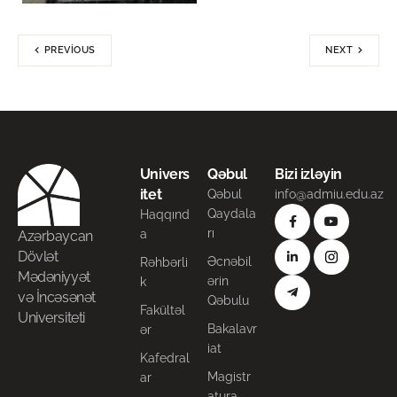
PREVIOUS
NEXT
Univers
Qəbul
Bizi izləyin
itet
Qəbul
info@admiu.edu.az
Qaydala
Haqqınd
rı
a
Azərbaycan
Dövlət
Əcnəbil
Rəhbərli
Mədəniyyət
ərin
k
və İncəsənət
Qəbulu
Fakültəl
Universiteti
Bakalavr
ər
iat
Kafedral
Magistr
ar
atura