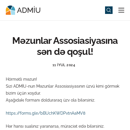
Universitet
Elm və Təhsil
Məzunlar Assosiasiyasına
Media
sən də qoşul!
Tədbirlər
11 İYUL 2024
Qəbul
Hörmətli məzun!
Universitet həyatı
Sizi ADMİU-nun Məzunlar Assosiasiyasının üzvü kimi görmək
ADMIU Sİ
bizim üçün xoşdur.
Aşağıdakı formanı dolduraraq üzv ola bilərsiniz.
eMağaza
https://forms.gle/bBUchKWDPvtnAaMV8
Hər hansı sualınız yaranarsa, müraciət edə bilərsiniz.