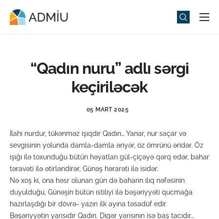
Universitet
Elm və Təhsil
“Qadın nuru” adlı sərgi
Media
keçiriləcək
Tədbirlər
05 MART 2025
Qəbul
İlahi nurdur, tükənməz işıqdır Qadın… Yanar, nur saçar və
Universitet həyatı
sevgisinin yolunda damla-damla əriyər, öz ömrünü əridər. Öz
ADMIU Sİ
işığı ilə toxunduğu bütün həyatları gül-çiçəyə qərq edər, bahar
təravəti ilə ətirləndirər, Günəş hərarəti ilə isidər.
eMağaza
Nə xoş ki, ona həsr olunan gün də baharın ilıq nəfəsinin
duyulduğu, Günəşin bütün istiliyi ilə bəşəriyyəti qucmağa
hazırlaşdığı bir dövrə- yazın ilk ayına təsadüf edir.
Bəşəriyyətin yarısıdır Qadın. Digər yarısının isə baş tacıdır…