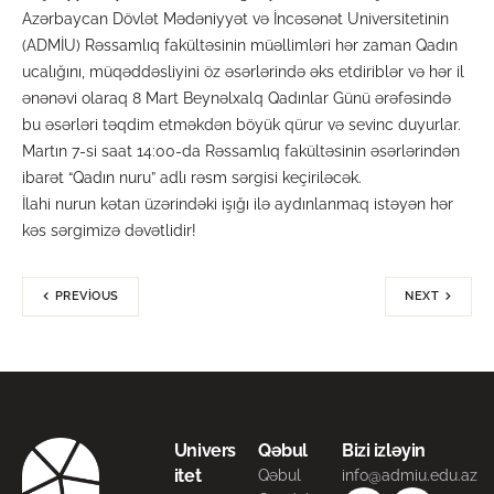
Azərbaycan Dövlət Mədəniyyət və İncəsənət Universitetinin
(ADMİU) Rəssamlıq fakültəsinin müəllimləri hər zaman Qadın
ucalığını, müqəddəsliyini öz əsərlərində əks etdiriblər və hər il
ənənəvi olaraq 8 Mart Beynəlxalq Qadınlar Günü ərəfəsində
bu əsərləri təqdim etməkdən böyük qürur və sevinc duyurlar.
Martın 7-si saat 14:00-da Rəssamlıq fakültəsinin əsərlərindən
ibarət “Qadın nuru” adlı rəsm sərgisi keçiriləcək.
İlahi nurun kətan üzərindəki işığı ilə aydınlanmaq istəyən hər
kəs sərgimizə dəvətlidir!
PREVIOUS
NEXT
Univers
Qəbul
Bizi izləyin
itet
Qəbul
info@admiu.edu.az