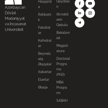
Qaydala
Haqqınd
rı
a
Azərbaycan
Dövlət
Əcnəbil
Rəhbərli
Mədəniyyət
ərin
k
və İncəsənət
Qəbulu
Fakültəl
Universiteti
Bakalavr
ər
iat
Kafedral
Magistr
ar
atura
Beynəlx
Doctoral
alq
Progra
Əlaqələr
ms
Xəbərlər
(PhD)
Elanlar
MBA
Əlaqə
Proqra
mı
SABAH