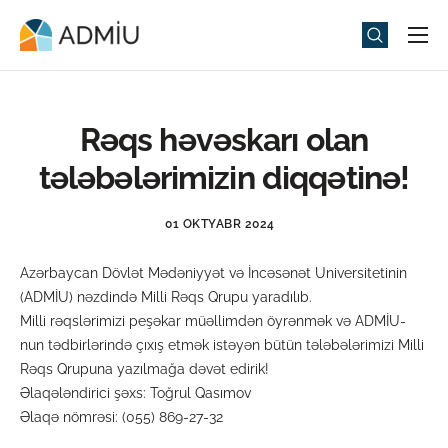
Universitet
Elm və Təhsil
Rəqs həvəskarı olan
Media
tələbələrimizin diqqətinə!
Tədbirlər
01 OKTYABR 2024
Qəbul
Azərbaycan Dövlət Mədəniyyət və İncəsənət Universitetinin
Universitet həyatı
(ADMİU) nəzdində Milli Rəqs Qrupu yaradılıb.
ADMIU Sİ
Milli rəqslərimizi peşəkar müəllimdən öyrənmək və ADMİU-
nun tədbirlərində çıxış etmək istəyən bütün tələbələrimizi Milli
eMağaza
Rəqs Qrupuna yazılmağa dəvət edirik!
Əlaqələndirici şəxs: Toğrul Qasımov
Əlaqə nömrəsi: (055) 869-27-32