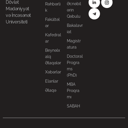
Dövlət
Əcnəbil
Rəhbərli
Mədəniyyət
ərin
k
və İncəsənət
Qəbulu
Fakültəl
Universiteti
Bakalavr
ər
iat
Kafedral
Magistr
ar
atura
Beynəlx
Doctoral
alq
Progra
Əlaqələr
ms
Xəbərlər
(PhD)
Elanlar
MBA
Əlaqə
Proqra
mı
SABAH