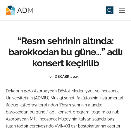
Universitet
Elm və Təhsil
“Rəsm sehrinin altında:
Media
barokkodan bu günə…” adlı
Tədbirlər
konsert keçirilib
Qəbul
03 DEKABR 2025
Universitet həyatı
Dekabrın 2-də Azərbaycan Dövlət Mədəniyyət və İncəsənət
ADMIU Sİ
Universitetinin (ADMİU) Musiqi sənəti fakültəsinin İnstrumental
ifaçılıq kafedrası tərəfindən “Rəsm sehrinin altında:
eMağaza
barokkodan bu günə…” adlı konsert proqramı təqdim olunub.
Azərbaycan Milli İncəsənət Muzeyinin İtalyan zalında baş
tutan tədbir çərçivəsində XVII-XXI əsr bəstəkarlarının əsərləri