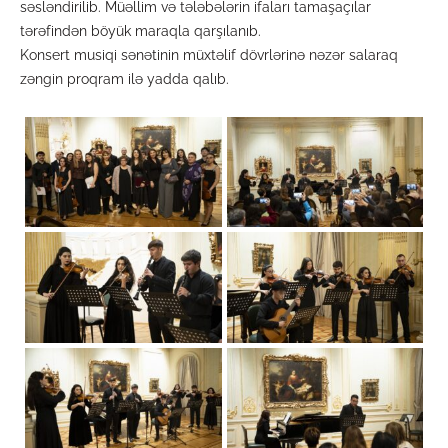
səsləndirilib. Müəllim və tələbələrin ifaları tamaşaçılar
tərəfindən böyük maraqla qarşılanıb.
Konsert musiqi sənətinin müxtəlif dövrlərinə nəzər salaraq
zəngin proqram ilə yadda qalıb.