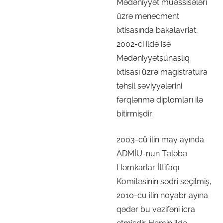
Mədəniyyət müəssisələri
üzrə menecment
ixtisasında bakalavriat,
2002-ci ildə isə
Mədəniyyətşünaslıq
ixtisası üzrə magistratura
təhsil səviyyələrini
fərqlənmə diplomları ilə
bitirmişdir.
2003-cü ilin may ayında
ADMİU-nun Tələbə
Həmkarlar İttifaqı
Komitəsinin sədri seçilmiş,
2010-cu ilin noyabr ayına
qədər bu vəzifəni icra