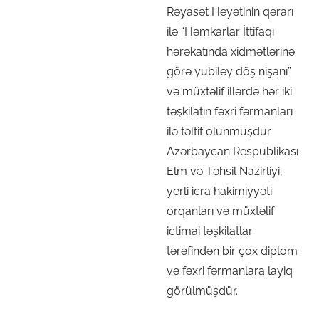
Rəyasət Heyətinin qərarı
ilə “Həmkarlar İttifaqı
hərəkatında xidmətlərinə
görə yubiley döş nişanı”
və müxtəlif illərdə hər iki
təşkilatın fəxri fərmanları
ilə təltif olunmuşdur.
Azərbaycan Respublikası
Elm və Təhsil Nazirliyi,
yerli icra hakimiyyəti
orqanları və müxtəlif
ictimai təşkilatlar
tərəfindən bir çox diplom
və fəxri fərmanlara layiq
görülmüşdür.