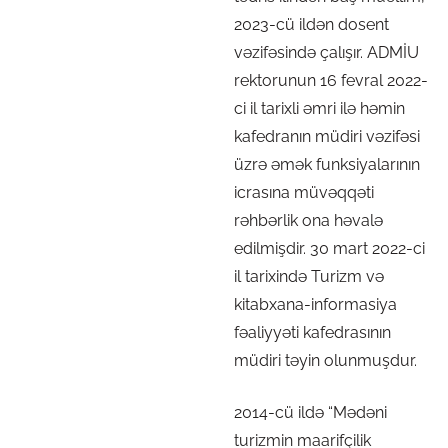
2023-cü ildən dosent
vəzifəsində çalışır. ADMİU
rektorunun 16 fevral 2022-
ci il tarixli əmri ilə həmin
kafedranın müdiri vəzifəsi
üzrə əmək funksiyalarının
icrasına müvəqqəti
rəhbərlik ona həvalə
edilmişdir. 30 mart 2022-ci
il tarixində Turizm və
kitabxana-informasiya
fəaliyyəti kafedrasının
müdiri təyin olunmuşdur.
2014-cü ildə “Mədəni
turizmin maarifçilik