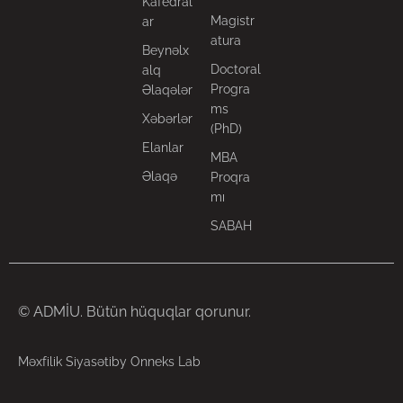
Kafedral
Magistr
ar
atura
Beynəlx
Doctoral
alq
Progra
Əlaqələr
ms
Xəbərlər
(PhD)
Elanlar
MBA
Əlaqə
Proqra
mı
SABAH
© ADMİU. Bütün hüquqlar qorunur.
Məxfilik Siyasəti
by Onneks Lab