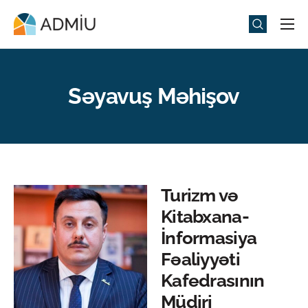
Universitet
Elm və Təhsil
Səyavuş Məhişov
Media
Tədbirlər
Qəbul
Universitet həyatı
Turizm və
Kitabxana-
ADMIU Sİ
İnformasiya
eMağaza
Fəaliyyəti
Kafedrasının
Müdiri