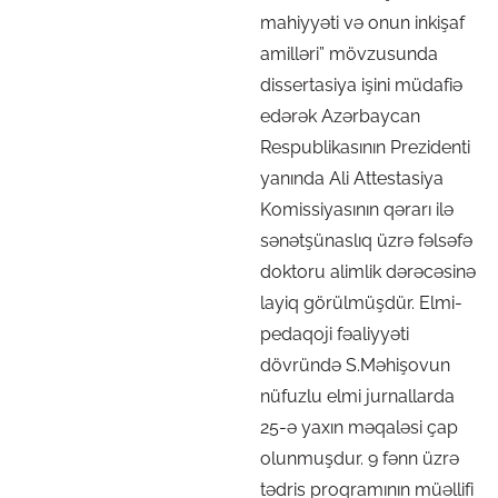
mahiyyəti və onun inkişaf
amilləri” mövzusunda
dissertasiya işini müdafiə
edərək Azərbaycan
Respublikasının Prezidenti
yanında Ali Attestasiya
Komissiyasının qərarı ilə
sənətşünaslıq üzrə fəlsəfə
doktoru alimlik dərəcəsinə
layiq görülmüşdür. Elmi-
pedaqoji fəaliyyəti
dövründə S.Məhişovun
nüfuzlu elmi jurnallarda
25-ə yaxın məqaləsi çap
olunmuşdur. 9 fənn üzrə
tədris proqramının müəllifi