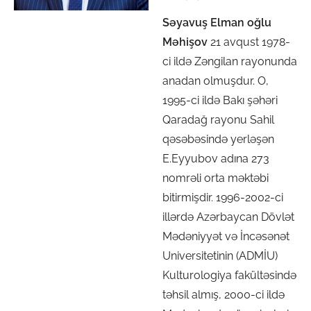
Səyavuş Elman oğlu
Məhişov
21 avqust 1978-
ci ildə Zəngilan rayonunda
anadan olmuşdur. O,
1995-ci ildə Bakı şəhəri
Qaradağ rayonu Sahil
qəsəbəsində yerləşən
E.Eyyubov adına 273
nomrəli orta məktəbi
bitirmişdir. 1996-2002-ci
illərdə Azərbaycan Dövlət
Mədəniyyət və İncəsənət
Universitetinin (ADMİU)
Kulturologiya fakültəsində
təhsil almış, 2000-ci ildə