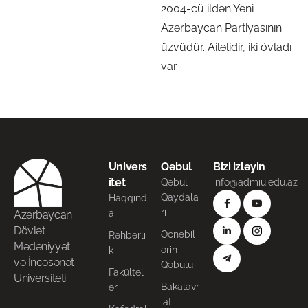
2004-cü ildən Yeni
Azərbaycan Partiyasının
üzvüdür. Ailəlidir, iki övladı
var.
Univers
Qəbul
Bizi izləyin
itet
Qəbul
info@admiu.edu.az
Qaydala
Haqqınd
rı
a
Azərbaycan
Dövlət
Əcnəbil
Rəhbərli
Mədəniyyət
ərin
k
və İncəsənət
Qəbulu
Fakültəl
Universiteti
Bakalavr
ər
iat