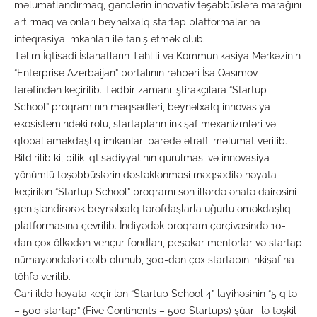
məlumatlandırmaq, gənclərin innovativ təşəbbüslərə marağını
artırmaq və onları beynəlxalq startap platformalarına
inteqrasiya imkanları ilə tanış etmək olub.
Təlim İqtisadi İslahatların Təhlili və Kommunikasiya Mərkəzinin
“Enterprise Azerbaijan” portalının rəhbəri İsa Qasımov
tərəfindən keçirilib. Tədbir zamanı iştirakçılara “Startup
School” proqramının məqsədləri, beynəlxalq innovasiya
ekosistemindəki rolu, startapların inkişaf mexanizmləri və
qlobal əməkdaşlıq imkanları barədə ətraflı məlumat verilib.
Bildirilib ki, bilik iqtisadiyyatının qurulması və innovasiya
yönümlü təşəbbüslərin dəstəklənməsi məqsədilə həyata
keçirilən “Startup School” proqramı son illərdə əhatə dairəsini
genişləndirərək beynəlxalq tərəfdaşlarla uğurlu əməkdaşlıq
platformasına çevrilib. İndiyədək proqram çərçivəsində 10-
dan çox ölkədən vençur fondları, peşəkar mentorlar və startap
nümayəndələri cəlb olunub, 300-dən çox startapın inkişafına
töhfə verilib.
Cari ildə həyata keçirilən “Startup School 4” layihəsinin “5 qitə
– 500 startap” (Five Continents – 500 Startups) şüarı ilə təşkil