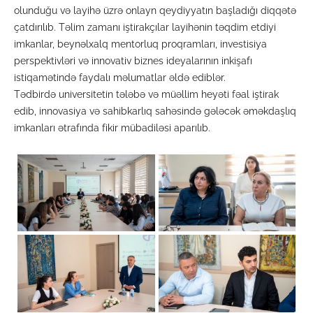
olunduğu və layihə üzrə onlayn qeydiyyatın başladığı diqqətə
çatdırılıb. Təlim zamanı iştirakçılar layihənin təqdim etdiyi
imkanlar, beynəlxalq mentorluq proqramları, investisiya
perspektivləri və innovativ biznes ideyalarının inkişafı
istiqamətində faydalı məlumatlar əldə ediblər.
Tədbirdə universitetin tələbə və müəllim heyəti fəal iştirak
edib, innovasiya və sahibkarlıq sahəsində gələcək əməkdaşlıq
imkanları ətrafında fikir mübadiləsi aparılıb.