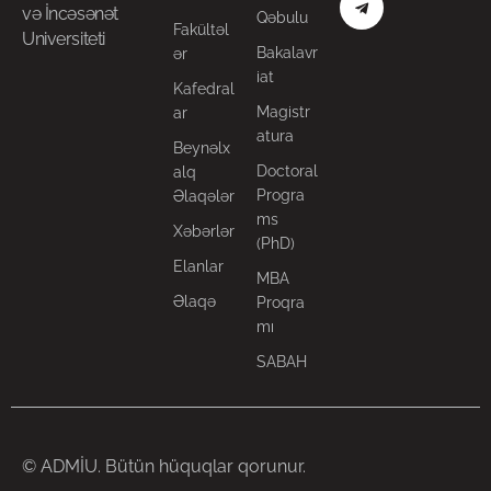
və İncəsənət
Qəbulu
Fakültəl
Universiteti
Bakalavr
ər
iat
Kafedral
Magistr
ar
atura
Beynəlx
Doctoral
alq
Progra
Əlaqələr
ms
Xəbərlər
(PhD)
Elanlar
MBA
Əlaqə
Proqra
mı
SABAH
© ADMİU. Bütün hüquqlar qorunur.