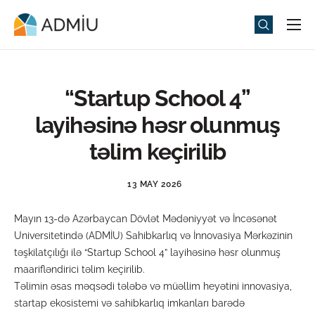
Universitet
Elm və Təhsil
“Startup School 4”
Media
layihəsinə həsr olunmuş
Tədbirlər
təlim keçirilib
Qəbul
13 MAY 2026
Universitet həyatı
Mayın 13-də Azərbaycan Dövlət Mədəniyyət və İncəsənət
ADMIU Sİ
Universitetində (ADMİU) Sahibkarlıq və İnnovasiya Mərkəzinin
təşkilatçılığı ilə “Startup School 4” layihəsinə həsr olunmuş
eMağaza
maarifləndirici təlim keçirilib.
Təlimin əsas məqsədi tələbə və müəllim heyətini innovasiya,
startap ekosistemi və sahibkarlıq imkanları barədə