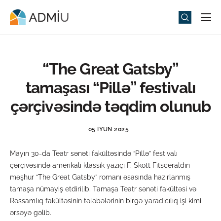
Universitet
Elm və Təhsil
“The Great Gatsby”
Media
tamaşası “Pillə” festivalı
Tədbirlər
çərçivəsində təqdim olunub
Qəbul
05 İYUN 2025
Universitet həyatı
Mayın 30-da Teatr sənəti fakültəsində “Pillə” festivalı
ADMIU Sİ
çərçivəsində amerikalı klassik yazıçı F. Skott Fitsceraldın
məşhur “The Great Gatsby” romanı əsasında hazırlanmış
eMağaza
tamaşa nümayiş etdirilib. Tamaşa Teatr sənəti fakültəsi və
Rəssamlıq fakültəsinin tələbələrinin birgə yaradıcılıq işi kimi
ərsəyə gəlib.