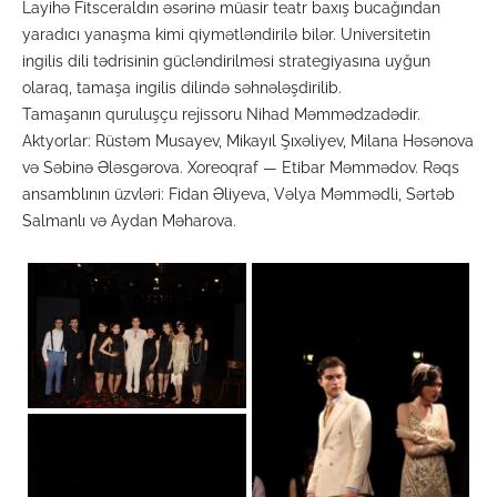
Layihə Fitsceraldın əsərinə müasir teatr baxış bucağından
yaradıcı yanaşma kimi qiymətləndirilə bilər. Universitetin
ingilis dili tədrisinin gücləndirilməsi strategiyasına uyğun
olaraq, tamaşa ingilis dilində səhnələşdirilib.
Tamaşanın quruluşçu rejissoru Nihad Məmmədzadədir.
Aktyorlar: Rüstəm Musayev, Mikayıl Şıxəliyev, Milana Həsənova
və Səbinə Ələsgərova. Xoreoqraf — Etibar Məmmədov. Rəqs
ansamblının üzvləri: Fidan Əliyeva, Vəlya Məmmədli, Sərtəb
Salmanlı və Aydan Məharova.