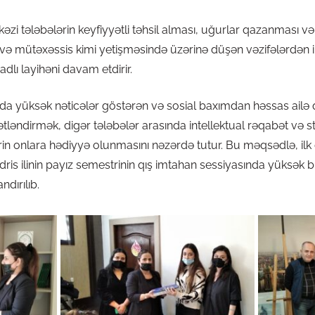
zi tələbələrin keyfiyyətli təhsil alması, uğurlar qazanması və
ə mütəxəssis kimi yetişməsində üzərinə düşən vəzifələrdən ir
 adlı layihəni davam etdirir.
nda yüksək nəticələr göstərən və sosial baxımdan həssas ailə
ymətləndirmək, digər tələbələr arasında intellektual rəqabət v
ərin onlara hədiyyə olunmasını nəzərdə tutur. Bu məqsədlə, il
dris ilinin payız semestrinin qış imtahan sessiyasında yüksək b
ndırılıb.