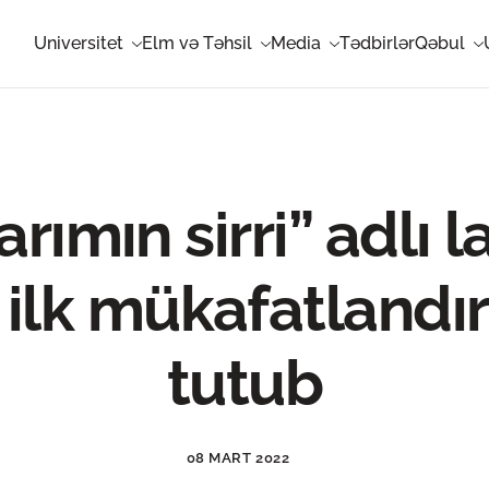
Universitet
Elm və Təhsil
Media
Tədbirlər
Qəbul
rımın sirri” adlı 
 ilk mükafatlandı
tutub
08 MART 2022