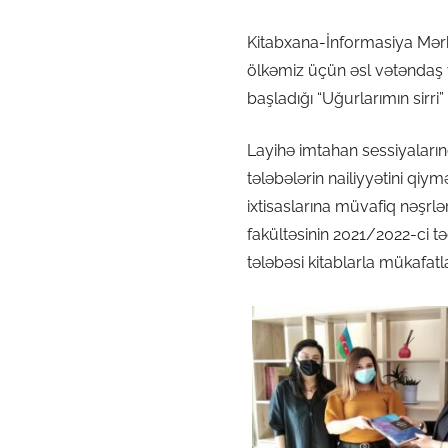
Kitabxana-İnformasiya Mərkə
ölkəmiz üçün əsl vətəndaş v
başladığı “Uğurlarımın sirri”
Layihə imtahan sessiyaları
tələbələrin nailiyyətini qi
ixtisaslarına müvafiq nəşrl
fakültəsinin 2021/2022-ci tə
tələbəsi kitablarla mükafatla