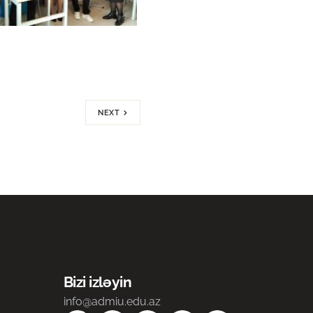
NEXT
Bizi izləyin
info@admiu.edu.az