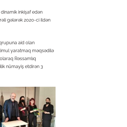
 dinamik inkişaf edən
əli gələrək 2020-ci ildən
 qrupuna aid olan
ə stimul yaratmaq məqsədilə
k olaraq Rəssamlıq
ilik nümayiş etdirən 3