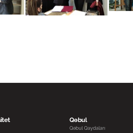
itet
Qəbul
a
Qəbul Qaydaları