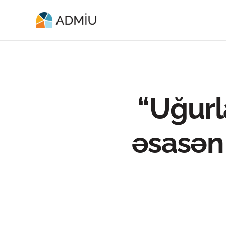
“Uğurla
əsasən