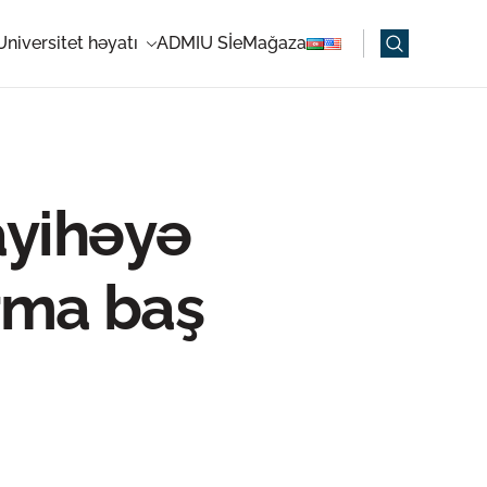
Universitet həyatı
ADMIU Sİ
eMağaza
layihəyə
rma baş