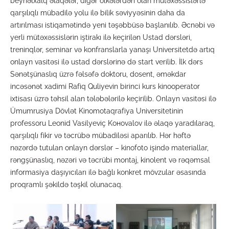
beynəlxalq əlaqələr, digər ölkələrdən olan mütəxəssislərlə
qarşılıqlı mübadilə yolu ilə bilik səviyyəsinin daha da
artırılması istiqamətində yeni təşəbbüsə başlanılıb. Əcnəbi və
yerli mütəxəssislərin iştirakı ilə keçirilən Ustad dərsləri,
treninqlər, seminar və konfranslarla yanaşı Universitetdə artıq
onlayn vasitəsi ilə ustad dərslərinə də start verilib. İlk dərs
Sənətşünaslıq üzrə fəlsəfə doktoru, dosent, əməkdar
incəsənət xadimi Rafiq Quliyevin birinci kurs kinooperator
ixtisası üzrə təhsil alan tələbələrilə keçirilib. Onlayn vasitəsi ilə
Ümumrusiya Dövlət Kinomotaqrafiya Universitetinin
professoru Leonid Vasilyeviç Kоноvalov ilə əlaqə yaradılaraq,
qarşılıqlı fikir və təcrübə mübadiləsi aparılıb. Hər həftə
nəzərdə tutulan onlayn dərslər – kinofoto işində materiallar,
rəngşünaslıq, nəzəri və təcrübi montaj, kinolent və rəqəmsal
informasiya daşıyıcıları ilə bağlı konkret mövzular əsasında
proqramlı şəkildə təşkil olunacaq.