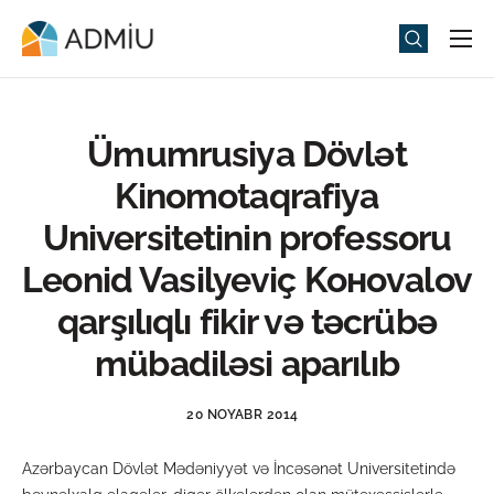
Universitet
Elm və Təhsil
Ümumrusiya Dövlət
Media
Kinomotaqrafiya
Tədbirlər
Universitetinin professoru
Qəbul
Leonid Vasilyeviç Kоноvalov
Universitet həyatı
qarşılıqlı fikir və təcrübə
ADMIU Sİ
mübadiləsi aparılıb
eMağaza
20 NOYABR 2014
Azərbaycan Dövlət Mədəniyyət və İncəsənət Universitetində