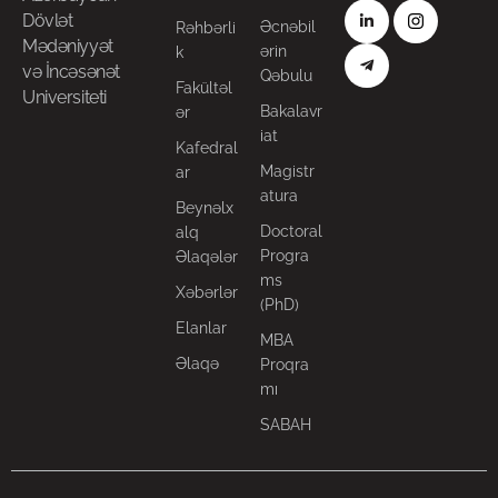
Dövlət
Əcnəbil
Rəhbərli
Mədəniyyət
ərin
k
və İncəsənət
Qəbulu
Fakültəl
Universiteti
Bakalavr
ər
iat
Kafedral
Magistr
ar
atura
Beynəlx
Doctoral
alq
Progra
Əlaqələr
ms
Xəbərlər
(PhD)
Elanlar
MBA
Əlaqə
Proqra
mı
SABAH