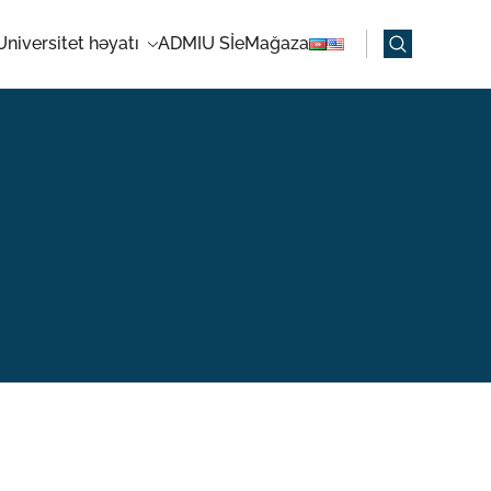
Universitet həyatı
ADMIU Sİ
eMağaza