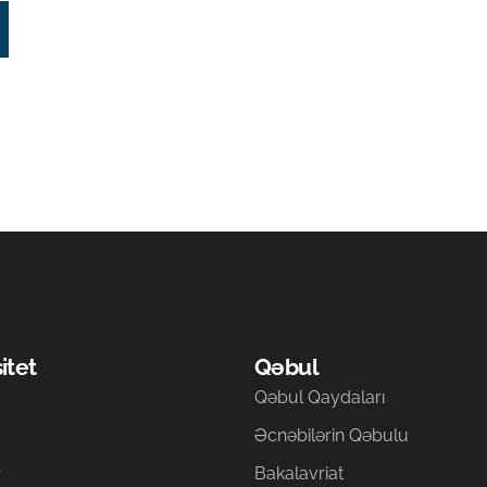
itet
Qəbul
a
Qəbul Qaydaları
Əcnəbilərin Qəbulu
r
Bakalavriat