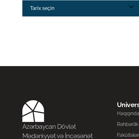
Tarix seçin
Univers
Haqqınd
Rəhbərlik
Azərbaycan Dövlət
Mədəniyyət və İncəsənət
Fakültələ