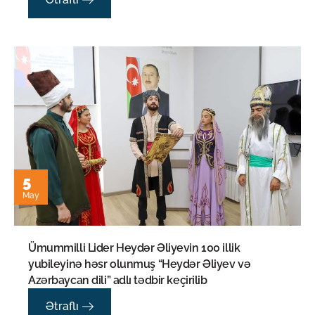
5
May
Ümummilli Lider Heydər Əliyevin 100 illik
yubileyinə həsr olunmuş “Heydər Əliyev və
Azərbaycan dili” adlı tədbir keçirilib
Ətraflı