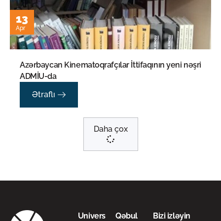
13
Apr
Azərbaycan Kinematoqrafçılar İttifaqının yeni nəşri
ADMİU-da
Ətraflı
Daha çox
Univers
Qəbul
Bizi izləyin