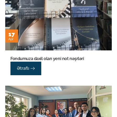
17
Apr
Fondumuza daxil olan yeni not nəşrləri
Ətraflı