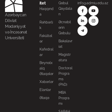
itet
Qəbul
info@admiu.edu.az
Qaydala
Haqqınd
rı
a
Azərbaycan
Dövlət
Əcnəbil
Rəhbərli
Mədəniyyət
ərin
k
və İncəsənət
Qəbulu
Fakültəl
Universiteti
Bakalavr
ər
iat
Kafedral
Magistr
ar
atura
Beynəlx
Doctoral
alq
Progra
Əlaqələr
ms
Xəbərlər
(PhD)
Elanlar
MBA
Əlaqə
Proqra
mı
SABAH