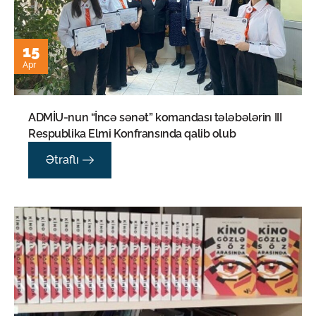
15
Apr
ADMİU-nun “İncə sənət” komandası tələbələrin III
Respublika Elmi Konfransında qalib olub
Ətraflı