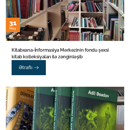
31
May
Kitabxana-İnformasiya Mərkəzinin fondu şəxsi
kitab kolleksiyaları ilə zənginləşib
Ətraflı