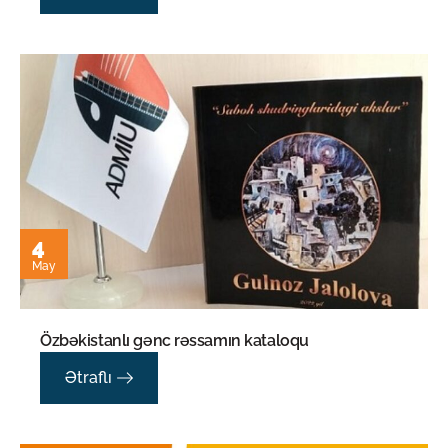
4
May
Özbəkistanlı gənc rəssamın kataloqu
Ətraflı