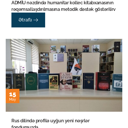
ADMİU nəzdində humanitar kollec kitabxanasının
rəqəmsallaşdırılmasına metodik dəstək göstərilirv
Ətraflı
15
May
Rus dilində profilə uyğun yeni nəşrlər
fondumuzda