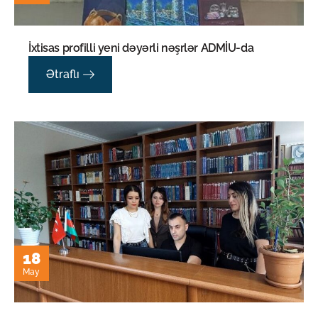
İxtisas profilli yeni dəyərli nəşrlər ADMİU-da
Ətraflı
18
May