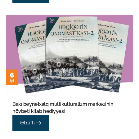
6
İyl
Bakı beynəlxalq multikulturalizm mərkəzinin
növbəti kitab hədiyyəsi
Ətraflı