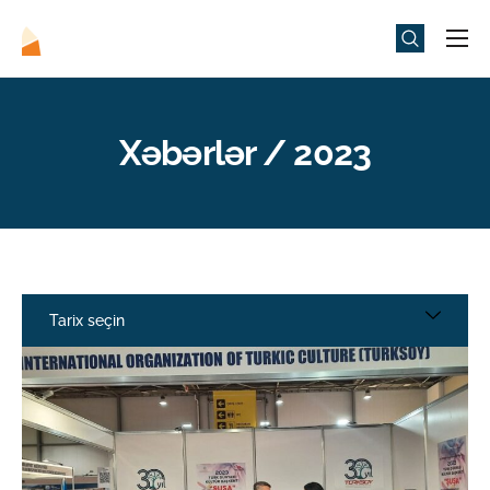
Universitet
Elm və Təhsil
Xəbərlər / 2023
Media
Tədbirlər
Qəbul
Universitet həyatı
Tarix seçin
ADMIU Sİ
eMağaza