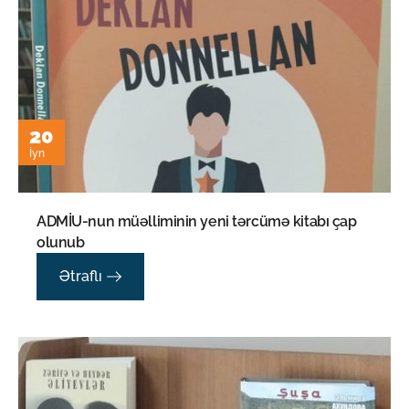
20
İyn
ADMİU-nun müəlliminin yeni tərcümə kitabı çap
olunub
Ətraflı