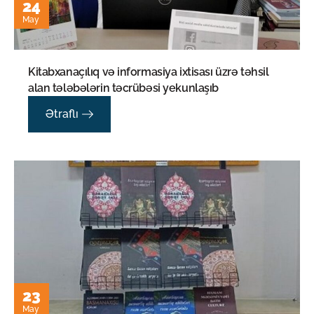
24
May
Kitabxanaçılıq və informasiya ixtisası üzrə təhsil
alan tələbələrin təcrübəsi yekunlaşıb
Ətraflı
23
May