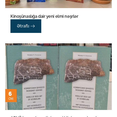
Kinoşünaslığa dair yeni elmi nəşrlər
Ətraflı
6
Okt