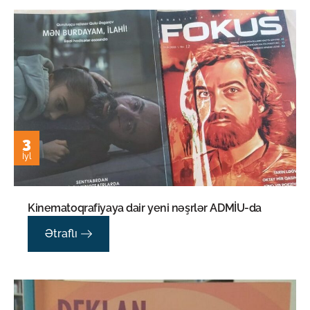
3
İyl
Kinematoqrafiyaya dair yeni nəşrlər ADMİU-da
Ətraflı