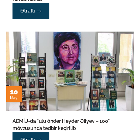
Ətraflı
10
May
ADMİU-da “ulu öndər Heydər Əliyev – 100”
mövzusunda tədbir keçirilib
Ətraflı