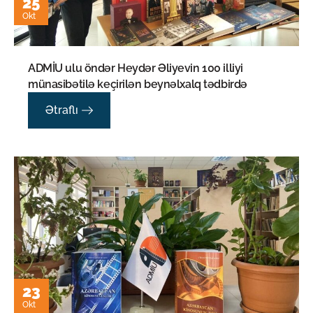
25
Okt
ADMİU ulu öndər Heydər Əliyevin 100 illiyi
münasibətilə keçirilən beynəlxalq tədbirdə
Ətraflı
23
Okt