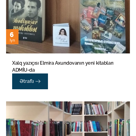
6
İyn
Xalq yazıçısı Elmira Axundovanın yeni kitabları
ADMİU-da
Ətraflı