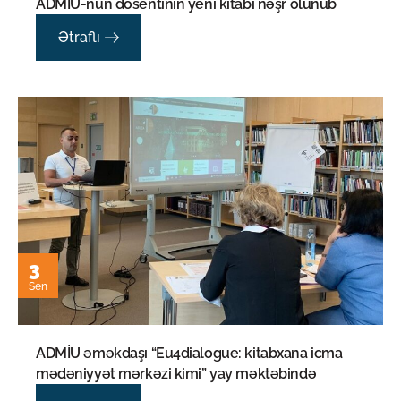
ADMİU-nun dosentinin yeni kitabı nəşr olunub
Ətraflı
3
Sen
ADMİU əməkdaşı “Eu4dialogue: kitabxana icma
mədəniyyət mərkəzi kimi” yay məktəbində