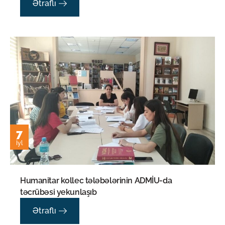
Ətraflı
7
İyl
Humanitar kollec tələbələrinin ADMİU-da
təcrübəsi yekunlaşıb
Ətraflı