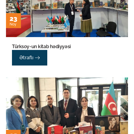
23
Noy
Türksoy-un kitab hədiyyəsi
Ətraflı