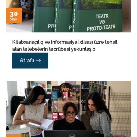
30
May
Kitabxanaçılıq və informasiya ixtisası üzrə təhsil
alan tələbələrin təcrübəsi yekunlaşıb
Ətraflı