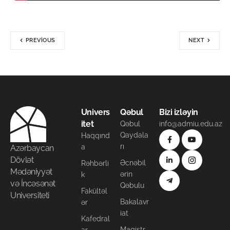
PREVIOUS
NEXT
Univers
Qəbul
Bizi izləyin
itet
Qəbul
info@admiu.edu.az
Qaydala
Haqqınd
rı
a
Azərbaycan
Dövlət
Əcnəbil
Rəhbərli
Mədəniyyət
ərin
k
və İncəsənət
Qəbulu
Fakültəl
Universiteti
Bakalavr
ər
iat
Kafedral
Magistr