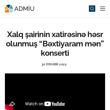
Universitet
Elm və Təhsil
Xalq şairinin xatirəsinə həsr
Media
olunmuş “Bəxtiyaram mən”
Tədbirlər
konserti
Qəbul
30 DEKABR 2025
Universitet həyatı
ADMIU Sİ
eMağaza