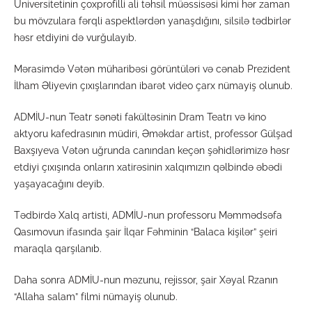
Universitetinin çoxprofilli ali təhsil müəssisəsi kimi hər zaman
bu mövzulara fərqli aspektlərdən yanaşdığını, silsilə tədbirlər
həsr etdiyini də vurğulayıb.
Mərasimdə Vətən müharibəsi görüntüləri və cənab Prezident
İlham Əliyevin çıxışlarından ibarət video çarx nümayiş olunub.
ADMİU-nun Teatr sənəti fakültəsinin Dram Teatrı və kino
aktyoru kafedrasının müdiri, Əməkdar artist, professor Gülşad
Baxşıyeva Vətən uğrunda canından keçən şəhidlərimizə həsr
etdiyi çıxışında onların xatirəsinin xalqımızın qəlbində əbədi
yaşayacağını deyib.
Tədbirdə Xalq artisti, ADMİU-nun professoru Məmmədsəfa
Qasımovun ifasında şair İlqar Fəhminin “Balaca kişilər” şeiri
maraqla qarşılanıb.
Daha sonra ADMİU-nun məzunu, rejissor, şair Xəyal Rzanın
“Allaha salam” filmi nümayiş olunub.