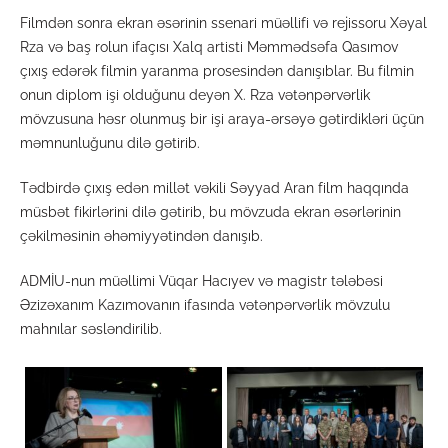
Filmdən sonra ekran əsərinin ssenari müəllifi və rejissoru Xəyal
Rza və baş rolun ifaçısı Xalq artisti Məmmədsəfa Qasımov
çıxış edərək filmin yaranma prosesindən danışıblar. Bu filmin
onun diplom işi olduğunu deyən X. Rza vətənpərvərlik
mövzusuna həsr olunmuş bir işi araya-ərsəyə gətirdikləri üçün
məmnunluğunu dilə gətirib.
Tədbirdə çıxış edən millət vəkili Səyyad Aran film haqqında
müsbət fikirlərini dilə gətirib, bu mövzuda ekran əsərlərinin
çəkilməsinin əhəmiyyətindən danışıb.
ADMİU-nun müəllimi Vüqar Hacıyev və magistr tələbəsi
Əzizəxanım Kazımovanın ifasında vətənpərvərlik mövzulu
mahnılar səsləndirilib.