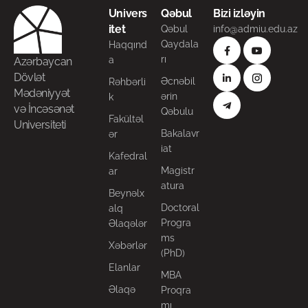
Univers
Qəbul
Bizi izləyin
itet
Qəbul
info@admiu.edu.az
Qaydala
Haqqınd
rı
a
Azərbaycan
Dövlət
Əcnəbil
Rəhbərli
Mədəniyyət
ərin
k
və İncəsənət
Qəbulu
Fakültəl
Universiteti
Bakalavr
ər
iat
Kafedral
Magistr
ar
atura
Beynəlx
Doctoral
alq
Progra
Əlaqələr
ms
Xəbərlər
(PhD)
Elanlar
MBA
Əlaqə
Proqra
mı