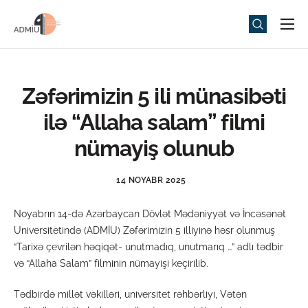
Universitet
Elm və Təhsil
Zəfərimizin 5 ili münasibəti
Media
ilə “Allaha salam” filmi
Tədbirlər
nümayiş olunub
Qəbul
14 NOYABR 2025
Universitet həyatı
Noyabrın 14-də Azərbaycan Dövlət Mədəniyyət və İncəsənət
ADMIU Sİ
Universitetində (ADMİU) Zəfərimizin 5 illiyinə həsr olunmuş
“Tarixə çevrilən həqiqət- unutmadıq, unutmarıq …” adlı tədbir
eMağaza
və “Allaha Salam” filminin nümayişi keçirilib.
Tədbirdə millət vəkilləri, universitet rəhbərliyi, Vətən