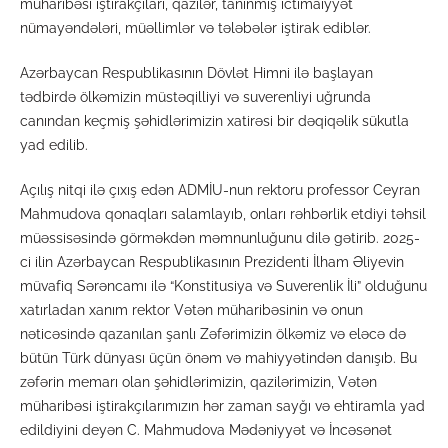
müharibəsi iştirakçıları, qazilər, tanınmış ictimaiyyət
nümayəndələri, müəllimlər və tələbələr iştirak ediblər.
Azərbaycan Respublikasının Dövlət Himni ilə başlayan
tədbirdə ölkəmizin müstəqilliyi və suverenliyi uğrunda
canından keçmiş şəhidlərimizin xatirəsi bir dəqiqəlik sükutla
yad edilib.
Açılış nitqi ilə çıxış edən ADMİU-nun rektoru professor Ceyran
Mahmudova qonaqları salamlayıb, onları rəhbərlik etdiyi təhsil
müəssisəsində görməkdən məmnunluğunu dilə gətirib. 2025-
ci ilin Azərbaycan Respublikasının Prezidenti İlham Əliyevin
müvafiq Sərəncamı ilə “Konstitusiya və Suverenlik İli” olduğunu
xatırladan xanım rektor Vətən müharibəsinin və onun
nəticəsində qazanılan şanlı Zəfərimizin ölkəmiz və eləcə də
bütün Türk dünyası üçün önəm və mahiyyətindən danışıb. Bu
zəfərin memarı olan şəhidlərimizin, qazilərimizin, Vətən
müharibəsi iştirakçılarımızın hər zaman sayğı və ehtiramla yad
edildiyini deyən C. Mahmudova Mədəniyyət və İncəsənət