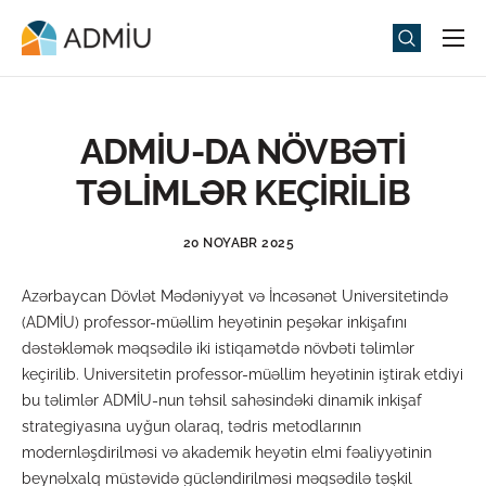
Universitet
Elm və Təhsil
ADMİU-DA NÖVBƏTİ
Media
TƏLİMLƏR KEÇİRİLİB
Tədbirlər
20 NOYABR 2025
Qəbul
Azərbaycan Dövlət Mədəniyyət və İncəsənət Universitetində
Universitet həyatı
(ADMİU) professor-müəllim heyətinin peşəkar inkişafını
ADMIU Sİ
dəstəkləmək məqsədilə iki istiqamətdə növbəti təlimlər
keçirilib. Universitetin professor-müəllim heyətinin iştirak etdiyi
eMağaza
bu təlimlər ADMİU-nun təhsil sahəsindəki dinamik inkişaf
strategiyasına uyğun olaraq, tədris metodlarının
modernləşdirilməsi və akademik heyətin elmi fəaliyyətinin
beynəlxalq müstəvidə gücləndirilməsi məqsədilə təşkil