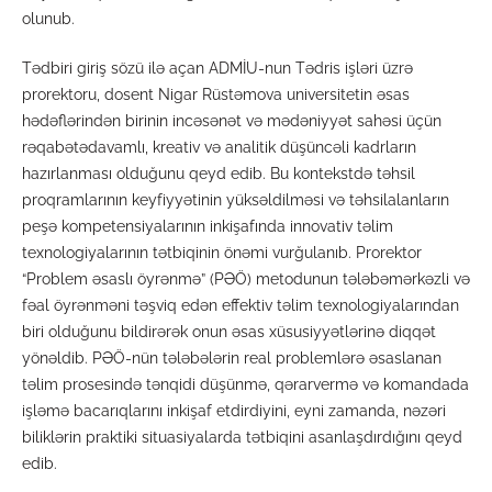
olunub.
Tədbiri giriş sözü ilə açan ADMİU-nun Tədris işləri üzrə
prorektoru, dosent Nigar Rüstəmova universitetin əsas
hədəflərindən birinin incəsənət və mədəniyyət sahəsi üçün
rəqabətədavamlı, kreativ və analitik düşüncəli kadrların
hazırlanması olduğunu qeyd edib. Bu kontekstdə təhsil
proqramlarının keyfiyyətinin yüksəldilməsi və təhsilalanların
peşə kompetensiyalarının inkişafında innovativ təlim
texnologiyalarının tətbiqinin önəmi vurğulanıb. Prorektor
“Problem əsaslı öyrənmə” (PƏÖ) metodunun tələbəmərkəzli və
fəal öyrənməni təşviq edən effektiv təlim texnologiyalarından
biri olduğunu bildirərək onun əsas xüsusiyyətlərinə diqqət
yönəldib. PƏÖ-nün tələbələrin real problemlərə əsaslanan
təlim prosesində tənqidi düşünmə, qərarvermə və komandada
işləmə bacarıqlarını inkişaf etdirdiyini, eyni zamanda, nəzəri
biliklərin praktiki situasiyalarda tətbiqini asanlaşdırdığını qeyd
edib.