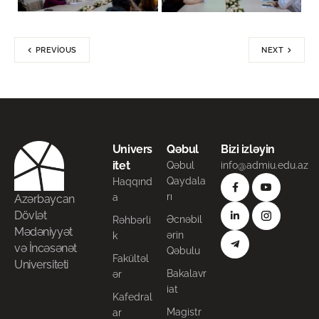
PREVIOUS
NEXT
Univers
Qəbul
Bizi izləyin
itet
Qəbul
info@admiu.edu.az
Qaydala
Haqqınd
rı
a
Azərbaycan
Dövlət
Əcnəbil
Rəhbərli
Mədəniyyət
ərin
k
və İncəsənət
Qəbulu
Fakültəl
Universiteti
Bakalavr
ər
iat
Kafedral
Magistr
ar