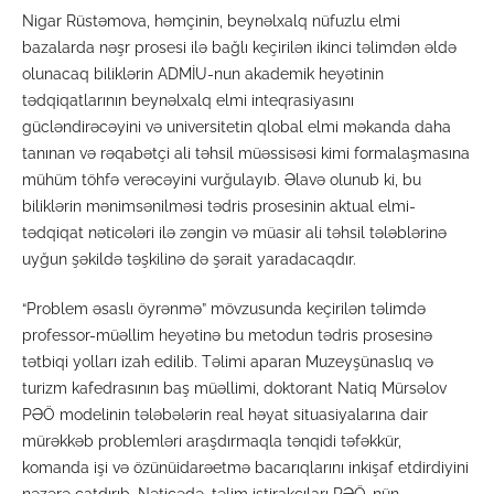
Nigar Rüstəmova, həmçinin, beynəlxalq nüfuzlu elmi
bazalarda nəşr prosesi ilə bağlı keçirilən ikinci təlimdən əldə
olunacaq biliklərin ADMİU-nun akademik heyətinin
tədqiqatlarının beynəlxalq elmi inteqrasiyasını
gücləndirəcəyini və universitetin qlobal elmi məkanda daha
tanınan və rəqabətçi ali təhsil müəssisəsi kimi formalaşmasına
mühüm töhfə verəcəyini vurğulayıb. Əlavə olunub ki, bu
biliklərin mənimsənilməsi tədris prosesinin aktual elmi-
tədqiqat nəticələri ilə zəngin və müasir ali təhsil tələblərinə
uyğun şəkildə təşkilinə də şərait yaradacaqdır.
“Problem əsaslı öyrənmə” mövzusunda keçirilən təlimdə
professor-müəllim heyətinə bu metodun tədris prosesinə
tətbiqi yolları izah edilib. Təlimi aparan Muzeyşünaslıq və
turizm kafedrasının baş müəllimi, doktorant Natiq Mürsəlov
PƏÖ modelinin tələbələrin real həyat situasiyalarına dair
mürəkkəb problemləri araşdırmaqla tənqidi təfəkkür,
komanda işi və özünüidarəetmə bacarıqlarını inkişaf etdirdiyini
nəzərə çatdırıb. Nəticədə, təlim iştirakçıları PƏÖ-nün