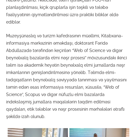
planlaşdırılması, kiçik qruplarla işin təşkili və tələbə
fəaliyyətinin qiymətləndirilməsi üzrə praktiki biliklər əldə
ediblər.
Muzeyşünaslıq və turizm kafedrasının müəllimi, Kitabxana-
informasiya mərkəzinin əməkdaşı, doktorant Fəridə
Abdullazadə tərəfindən keçirilən “Web of Science və digər
beynəlxalq bazalarda elmi nəşr prosesi” mövzusundakı ikinci
təlim isə akademik heyətin beynəlxalq elmi jurnallarda nəşr
imkanlarının genişləndirilməsinə yönəlib. Təlimdə elmi-
tədqiqatların beynəlxalq səviyyədə tanınması və yayılmasını
təmin edən əsas informasiya resursları, xüsusilə, “Web of
Science”, Scopus və digər nüfuzlu elmi bazalarda
indeksləşmiş jurnallara məqalələrin təqdim edilməsi
qaydaları, etik tələblər və nəşr prosesinin mərhələləri ətraflı
şəkildə izah olunub.