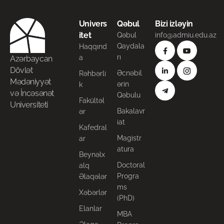
Univers
Qəbul
Bizi izləyin
itet
Qəbul
info@admiu.edu.az
Qaydala
Haqqınd
rı
a
Azərbaycan
Dövlət
Əcnəbil
Rəhbərli
Mədəniyyət
ərin
k
və İncəsənət
Qəbulu
Fakültəl
Universiteti
Bakalavr
ər
iat
Kafedral
Magistr
ar
atura
Beynəlx
Doctoral
alq
Progra
Əlaqələr
ms
Xəbərlər
(PhD)
Elanlar
MBA