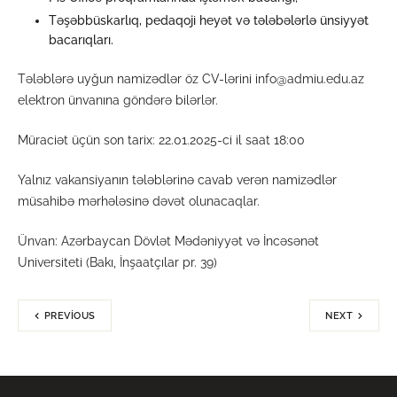
Təşəbbüskarlıq, pedaqoji heyət və tələbələrlə ünsiyyət
bacarıqları.
Tələblərə uyğun namizədlər öz CV-lərini info@admiu.edu.az
elektron ünvanına göndərə bilərlər.
Müraciət üçün son tarix: 22.01.2025-ci il saat 18:00
Yalnız vakansiyanın tələblərinə cavab verən namizədlər
müsahibə mərhələsinə dəvət olunacaqlar.
Ünvan: Azərbaycan Dövlət Mədəniyyət və İncəsənət
Universiteti (Bakı, İnşaatçılar pr. 39)
PREVIOUS
NEXT