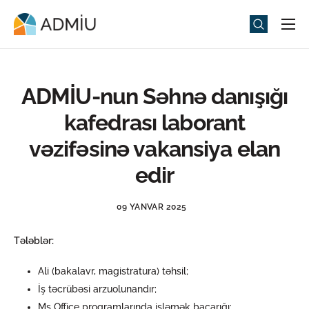
Universitet
Elm və Təhsil
ADMİU-nun Səhnə danışığı
Media
kafedrası laborant
Tədbirlər
vəzifəsinə vakansiya elan
Qəbul
edir
Universitet həyatı
09 YANVAR 2025
ADMIU Sİ
Tələblər:
eMağaza
Ali (bakalavr, magistratura) təhsil;
İş təcrübəsi arzuolunandır;
Ms Office proqramlarında işləmək bacarığı;