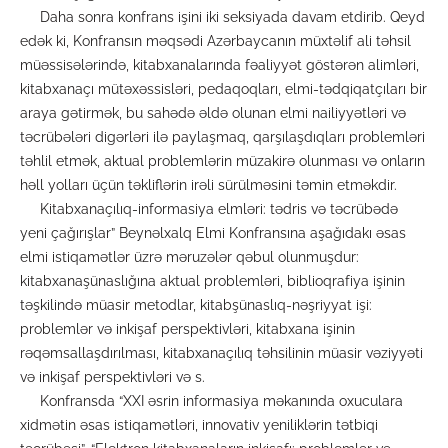
Daha sonra konfrans işini iki seksiyada davam etdirib. Qeyd
edək ki, Konfransın məqsədi Azərbaycanın müxtəlif ali təhsil
müəssisələrində, kitabxanalarında fəaliyyət göstərən alimləri,
kitabxanaçı mütəxəssisləri, pedaqoqları, elmi-tədqiqatçıları bir
araya gətirmək, bu sahədə əldə olunan elmi nailiyyətləri və
təcrübələri digərləri ilə paylaşmaq, qarşılaşdıqları problemləri
təhlil etmək, aktual problemlərin müzakirə olunması və onların
həll yolları üçün təkliflərin irəli sürülməsini təmin etməkdir.
Kitabxanaçılıq-informasiya elmləri: tədris və təcrübədə
yeni çağırışlar” Beynəlxalq Elmi Konfransına aşağıdakı əsas
elmi istiqamətlər üzrə məruzələr qəbul olunmuşdur:
kitabxanaşünaslığına aktual problemləri, biblioqrafiya işinin
təşkilində müasir metodlar, kitabşünaslıq-nəşriyyat işi:
problemlər və inkişaf perspektivləri, kitabxana işinin
rəqəmsallaşdırılması, kitabxanaçılıq təhsilinin müasir vəziyyəti
və inkişaf perspektivləri və s.
Konfransda “XXI əsrin informasiya məkanında oxuculara
xidmətin əsas istiqamətləri, innovativ yeniliklərin tətbiqi