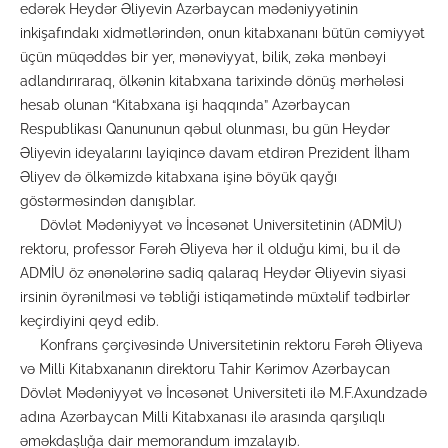
edərək Heydər Əliyevin Azərbaycan mədəniyyətinin
inkişafındakı xidmətlərindən, onun kitabxananı bütün cəmiyyət
üçün müqəddəs bir yer, mənəviyyat, bilik, zəka mənbəyi
adlandırıraraq, ölkənin kitabxana tarixində dönüş mərhələsi
hesab olunan “Kitabxana işi haqqında” Azərbaycan
Respublikası Qanununun qəbul olunması, bu gün Heydər
Əliyevin ideyalarını layiqincə davam etdirən Prezident İlham
Əliyev də ölkəmizdə kitabxana işinə böyük qayğı
göstərməsindən danışıblar.
Dövlət Mədəniyyət və İncəsənət Universitetinin (ADMİU)
rektoru, professor Fərəh Əliyeva hər il olduğu kimi, bu il də
ADMİU öz ənənələrinə sadiq qalaraq Heydər Əliyevin siyasi
irsinin öyrənilməsi və təbliği istiqamətində müxtəlif tədbirlər
keçirdiyini qeyd edib.
Konfrans çərçivəsində Universitetinin rektoru Fərəh Əliyeva
və Milli Kitabxananın direktoru Tahir Kərimov Azərbaycan
Dövlət Mədəniyyət və İncəsənət Universiteti ilə M.F.Axundzadə
adına Azərbaycan Milli Kitabxanası ilə arasında qarşılıqlı
əməkdaşlığa dair memorandum imzalayıb.