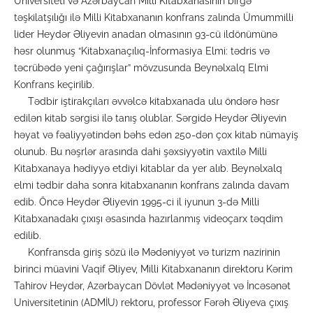
Universiteti və Azərbaycan Milli Kitabxanasının birgə
təşkilatşılığı ilə Milli Kitabxananın konfrans zalında Ümummilli
lider Heydər Əliyevin anadan olmasının 93-cü ildönümünə
həsr olunmuş “Kitabxanaçılıq-İnformasiya Elmi: tədris və
təcrübədə yeni çağırışlar” mövzusunda Beynəlxalq Elmi
Konfrans keçirilib.
Tədbir iştirakçıları əvvəlcə kitabxanada ulu öndərə həsr
edilən kitab sərgisi ilə tanış olublar. Sərgidə Heydər Əliyevin
həyat və fəaliyyətindən bəhs edən 250-dən çox kitab nümayiş
olunub. Bu nəşrlər arasında dahi şəxsiyyətin vaxtilə Milli
Kitabxanaya hədiyyə etdiyi kitablar da yer alıb. Beynəlxalq
elmi tədbir daha sonra kitabxananın konfrans zalında davam
edib. Öncə Heydər Əliyevin 1995-ci il iyunun 3-də Milli
Kitabxanadakı çıxışı əsasında hazırlanmış videoçarx təqdim
edilib.
Konfransda giriş sözü ilə Mədəniyyət və turizm nazirinin
birinci müavini Vaqif Əliyev, Milli Kitabxananın direktoru Kərim
Tahirov Heydər, Azərbaycan Dövlət Mədəniyyət və İncəsənət
Universitetinin (ADMİU) rektoru, professor Fərəh Əliyeva çıxış