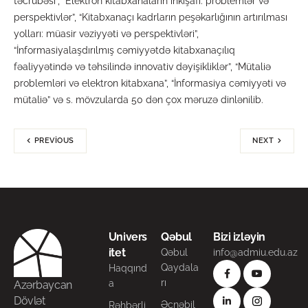
təcrübəsi”, “Elektron kitabxanaların inkişafı: problemlər və
perspektivlər”, “Kitabxanaçı kadrların peşəkarlığının artırılması
yolları: müasir vəziyyəti və perspektivləri”,
“İnformasiyalaşdırılmış cəmiyyətdə kitabxanaçılıq
fəaliyyətində və təhsilində innovativ dəyişikliklər”, “Mütaliə
problemləri və elektron kitabxana”, “İnformasiya cəmiyyəti və
mütaliə” və s. mövzularda 50 dən çox məruzə dinlənilib.
PREVIOUS
NEXT
Univers
Qəbul
Bizi izləyin
itet
Qəbul
info@admiu.edu.az
Qaydala
Haqqınd
rı
a
Azərbaycan
Dövlət
Əcnəbil
Rəhbərli