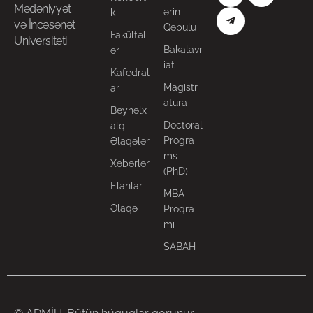
Mədəniyyət
ərin
k
və İncəsənət
Qəbulu
Fakültəl
Universiteti
Bakalavr
ər
iat
Kafedral
Magistr
ar
atura
Beynəlx
Doctoral
alq
Progra
Əlaqələr
ms
Xəbərlər
(PhD)
Elanlar
MBA
Əlaqə
Proqra
mı
SABAH