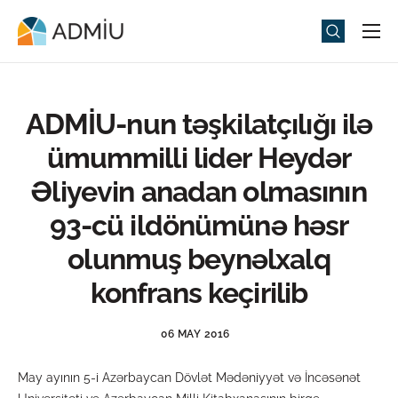
Universitet
Elm və Təhsil
ADMİU-nun təşkilatçılığı ilə
Media
ümummilli lider Heydər
Tədbirlər
Əliyevin anadan olmasının
Qəbul
93-cü ildönümünə həsr
Universitet həyatı
olunmuş beynəlxalq
ADMIU Sİ
konfrans keçirilib
eMağaza
06 MAY 2016
May ayının 5-i Azərbaycan Dövlət Mədəniyyət və İncəsənət