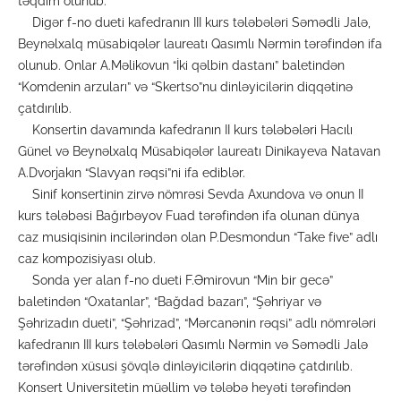
təqdim olunub.
Digər f-no dueti kafedranın III kurs tələbələri Səmədli Jalə,
Beynəlxalq müsabiqələr laureatı Qasımlı Nərmin tərəfindən ifa
olunub. Onlar A.Məlikovun “İki qəlbin dastanı” baletindən
“Komdenin arzuları” və “Skertso”nu dinləyicilərin diqqətinə
çatdırılıb.
Konsertin davamında kafedranın II kurs tələbələri Hacılı
Günel və Beynəlxalq Müsabiqələr laureatı Dinikayeva Natavan
A.Dvorjakın “Slavyan rəqsi”ni ifa ediblər.
Sinif konsertinin zirvə nömrəsi Sevda Axundova və onun II
kurs tələbəsi Bağırbəyov Fuad tərəfindən ifa olunan dünya
caz musiqisinin incilərindən olan P.Desmondun “Take five” adlı
caz kompozisiyası olub.
Sonda yer alan f-no dueti F.Əmirovun “Min bir gecə”
baletindən “Oxatanlar”, “Bağdad bazarı”, “Şəhriyar və
Şəhrizadın dueti”, “Şəhrizad”, “Mərcanənin rəqsi” adlı nömrələri
kafedranın III kurs tələbələri Qasımlı Nərmin və Səmədli Jalə
tərəfindən xüsusi şövqlə dinləyicilərin diqqətinə çatdırılıb.
Konsert Universitetin müəllim və tələbə heyəti tərəfindən