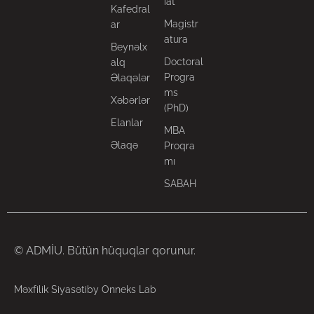
iat
Kafedral
Magistr
ar
atura
Beynəlx
Doctoral
alq
Progra
Əlaqələr
ms
Xəbərlər
(PhD)
Elanlar
MBA
Əlaqə
Proqra
mı
SABAH
© ADMİU. Bütün hüquqlar qorunur.
Məxfilik Siyasəti
by Onneks Lab