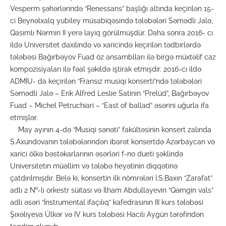
Vesperm şəhərlərində “Renessans” başlığı altında keçirilən 15-
ci Beynəlxalq yubiley müsabiqəsində tələbələri Səmədli Jalə,
Qasımlı Nərmin II yerə layiq görülmüşdür. Daha sonra 2016- cı
ildə Universitet daxilində və xaricində keçirilən tədbirlərdə
tələbəsi Bağırbəyov Fuad öz ansamblları ilə birgə müxtəlif caz
kompozisiyaları ilə fəal şəkildə iştirak etmişdir. 2016-cı ildə
ADMİU- da keçirilən “Fransız musiqi konserti”ndə tələbələri
Səmədli Jalə – Erik Alfred Leslie Satinin “Prelüd”, Bağırbəyov
Fuad – Michel Petruchiari – “East of ballad” əsərini uğurla ifa
etmişlər.
May ayının 4-də “Musiqi sənəti” fakültəsinin konsert zalında
S.Axundovanın tələbələrindən ibarət konsertdə Azərbaycan və
xarici ölkə bəstəkarlarının əsərləri f-no dueti şəklində
Universitetın müəllim və tələbə heyətinin diqqətinə
çatdırılmışdır. Belə ki, konsertin ilk nömrələri İ.S.Baxın “Zarafat”
adlı 2 №-li orkestr süitası və İlham Abdullayevin “Qəmgin vals”
adlı əsəri “İnstrumental ifaçılıq” kafedrasının III kurs tələbəsi
Şıxəliyeva Ülkər və IV kurs tələbəsi Hacılı Aygün tərəfindən