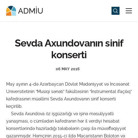
Universitet
Elm və Təhsil
Sevda Axundovanın sinif
Media
konserti
Tədbirlər
06 MAY 2016
Qəbul
May ayının 4-də Azərbaycan Dövlət Mədəniyyət və İncəsənət
Universitet həyatı
Universitetinin “Musiqi sənəti” fakültəsinin “İnstrumental ifaçılıq”
ADMIU Sİ
kafedrasının müəllimi Sevda Axundovanın sinif konserti
keçirilib.
eMağaza
Sevda Axundova öz işgüzarlığı və işinə məsuliyyətli
yanaşması, o cümlədən kafedranın hər il verdiyi hesabat
konsertlərində hazırladığı tələbələrin çıxışı ilə müvəffəqiyyət
qazanmışdır. Həmçinin 2015-ci ildə Macaristanın Boloton və