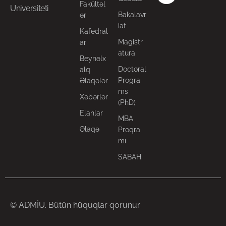
Fakültəl
Universiteti
Bakalavr
ər
iat
Kafedral
Magistr
ar
atura
Beynəlx
Doctoral
alq
Progra
Əlaqələr
ms
Xəbərlər
(PhD)
Elanlar
MBA
Əlaqə
Proqra
mı
SABAH
© ADMİU. Bütün hüquqlar qorunur.