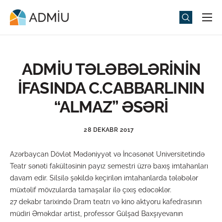
Universitet
Elm və Təhsil
ADMİU TƏLƏBƏLƏRİNİN
Media
İFASINDA C.CABBARLININ
Tədbirlər
“ALMAZ” ƏSƏRİ
Qəbul
28 DEKABR 2017
Universitet həyatı
Azərbaycan Dövlət Mədəniyyət və İncəsənət Universitetində
ADMIU Sİ
Teatr sənəti fakültəsinin payız semestri üzrə baxış imtahanları
davam edir. Silsilə şəkildə keçirilən imtahanlarda tələbələr
eMağaza
müxtəlif mövzularda tamaşalar ilə çıxış edəcəklər.
27 dekabr tarixində Dram teatrı və kino aktyoru kafedrasının
müdiri Əməkdar artist, professor Gülşad Baxşıyevanın