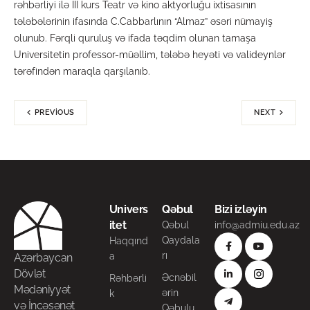
rəhbərliyi ilə III kurs Teatr və kino aktyorluğu ixtisasının
tələbələrinin ifasında C.Cabbarlının “Almaz” əsəri nümayiş
olunub. Fərqli quruluş və ifada təqdim olunan tamaşa
Universitetin professor-müəllim, tələbə heyəti və valideynlər
tərəfindən maraqla qarşılanıb.
PREVIOUS
NEXT
Univers
Qəbul
Bizi izləyin
itet
Qəbul
info@admiu.edu.az
Qaydala
Haqqınd
rı
a
Azərbaycan
Dövlət
Əcnəbil
Rəhbərli
Mədəniyyət
ərin
k
və İncəsənət
Qəbulu