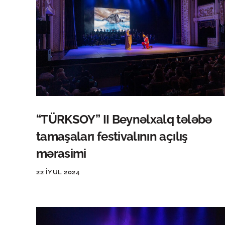
“TÜRKSOY” II Beynəlxalq tələbə
tamaşaları festivalının açılış
mərasimi
22 İYUL 2024