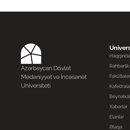
Univers
Haqqınd
Rəhbərlik
Azərbaycan Dövlət
Mədəniyyət və İncəsənət
Fakültələ
Universiteti
Kafedrala
Beynəlxal
Xəbərlər
Elanlar
Əlaqə