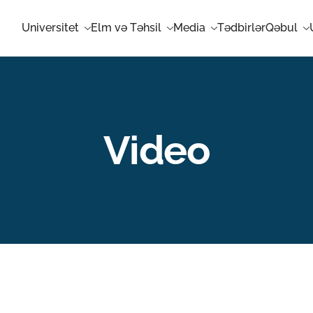
Universitet
Elm və Təhsil
Media
Tədbirlər
Qəbul
Video