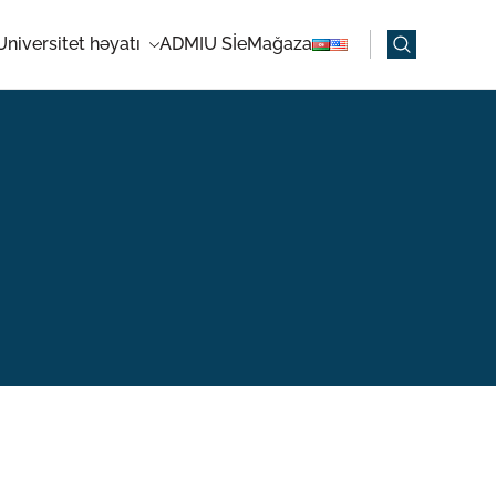
Universitet həyatı
ADMIU Sİ
eMağaza