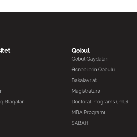
itet
Qəbul
a
Qəbul Qaydaları
Əcnəbilərin Qəbulu
r
Bakalavriat
r
Magistratura
q Əlaqələr
Doctoral Programs (PhD)
MBA Proqramı
SABAH