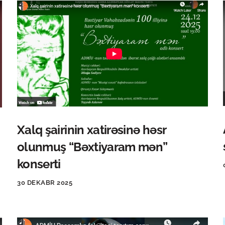
Xalq şairinin xatirəsinə həsr
olunmuş “Bəxtiyaram mən”
konserti
30 DEKABR 2025