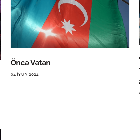
Öncə Vətən
04 İYUN 2024