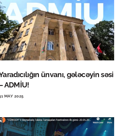
Yaradıcılığın ünvanı, gələcəyin səsi
– ADMİU!
31 MAY 2025