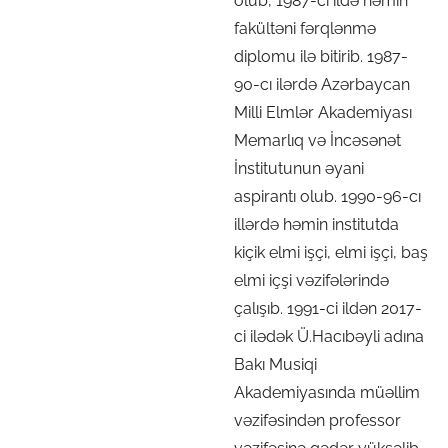
olub, 1987-ci ildə həmin
fakültəni fərqlənmə
diplomu ilə bitirib. 1987-
90-cı ilərdə Azərbaycan
Milli Elmlər Akademiyası
Memarlıq və İncəsənət
İnstitutunun əyani
aspirantı olub. 1990-96-cı
illərdə həmin institutda
kiçik elmi işçi, elmi işçi, baş
elmi içşi vəzifələrində
çalışıb. 1991-ci ildən 2017-
ci ilədək Ü.Hacıbəyli adına
Bakı Musiqi
Akademiyasında müəllim
vəzifəsindən professor