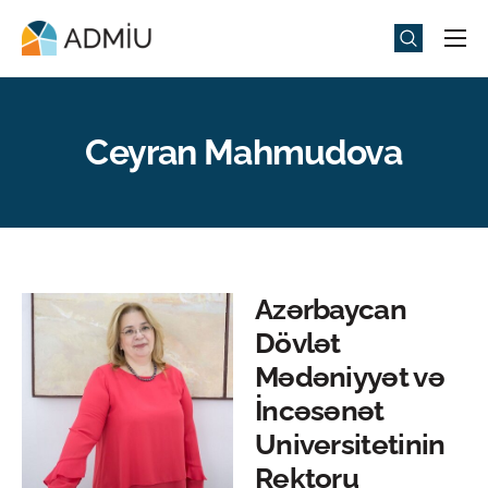
Universitet
Elm və Təhsil
Ceyran Mahmudova
Media
Tədbirlər
Qəbul
Universitet həyatı
Azərbaycan
Dövlət
ADMIU Sİ
Mədəniyyət və
eMağaza
İncəsənət
Universitetinin
Rektoru