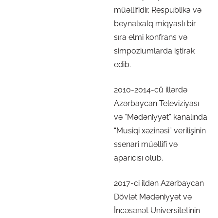
müəllifidir. Respublika və
beynəlxalq miqyaslı bir
sıra elmi konfrans və
simpoziumlarda iştirak
edib.
2010-2014-cü illərdə
Azərbaycan Televiziyası
və “Mədəniyyət” kanalında
“Musiqi xəzinəsi” verilişinin
ssenari müəllifi və
aparıcısı olub.
2017-ci ildən Azərbaycan
Dövlət Mədəniyyət və
İncəsənət Universitetinin