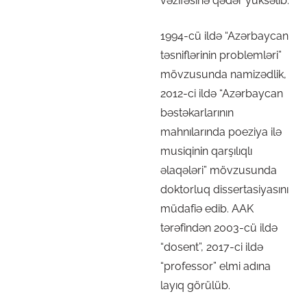
vəzifəsinə qədər yüksəlib.
1994-cü ildə “Azərbaycan
təsniflərinin problemləri”
mövzusunda namizədlik,
2012-ci ildə “Azərbaycan
bəstəkarlarının
mahnılarında poeziya ilə
musiqinin qarşılıqlı
əlaqələri” mövzusunda
doktorluq dissertasiyasını
müdafiə edib. AAK
tərəfindən 2003-cü ildə
“dosent”, 2017-ci ildə
“professor” elmi adına
layıq görülüb.