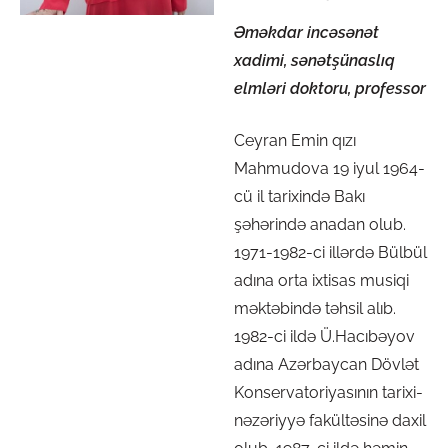
Əməkdar incəsənət
xadimi, sənətşünaslıq
elmləri doktoru, professor
Ceyran Emin qızı
Mahmudova 19 iyul 1964-
cü il tarixində Bakı
şəhərində anadan olub.
1971-1982-ci illərdə Bülbül
adına orta ixtisas musiqi
məktəbində təhsil alıb.
1982-ci ildə Ü.Hacıbəyov
adına Azərbaycan Dövlət
Konservatoriyasının tarixi-
nəzəriyyə fakültəsinə daxil