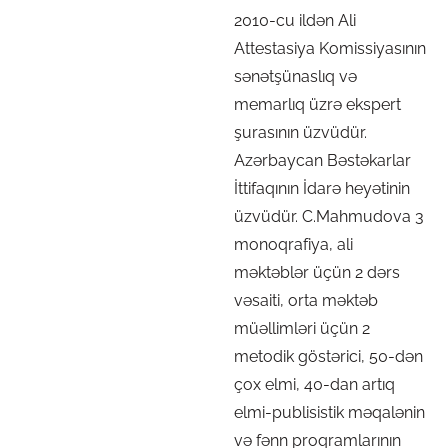
2010-cu ildən Ali
Attestasiya Komissiyasının
sənətşünaslıq və
memarlıq üzrə ekspert
şurasının üzvüdür.
Azərbaycan Bəstəkarlar
İttifaqının İdarə heyətinin
üzvüdür. C.Mahmudova 3
monoqrafiya, ali
mәktәblәr üçün 2 dәrs
vәsaiti, orta mәktәb
müәllimlәri üçün 2
metodik göstәrici, 50-dən
çox elmi, 40-dan artıq
elmi-publisistik məqalənin
və fənn proqramlarının