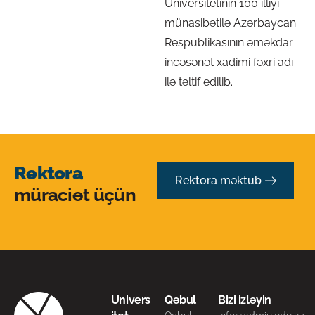
Universitetinin 100 illiyi
münasibətilə Azərbaycan
Respublikasının əməkdar
incəsənət xadimi fəxri adı
ilə təltif edilib.
Rektora
Rektora məktub
müraciət üçün
Univers
Qəbul
Bizi izləyin