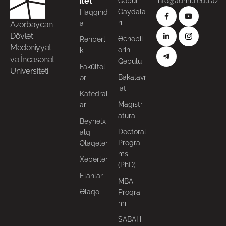
itet
Qəbul
info@admiu.edu.az
Qaydala
Haqqınd
rı
a
Azərbaycan
Dövlət
Əcnəbil
Rəhbərli
Mədəniyyət
ərin
k
və İncəsənət
Qəbulu
Fakültəl
Universiteti
Bakalavr
ər
iat
Kafedral
Magistr
ar
atura
Beynəlx
Doctoral
alq
Progra
Əlaqələr
ms
Xəbərlər
(PhD)
Elanlar
MBA
Əlaqə
Proqra
mı
SABAH