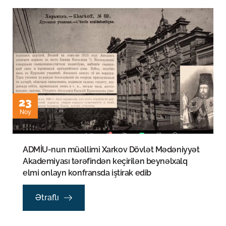
23
Noy
ADMİU-nun müəllimi Xarkov Dövlət Mədəniyyət
Akademiyası tərəfindən keçirilən beynəlxalq
elmi onlayn konfransda iştirak edib
Ətraflı