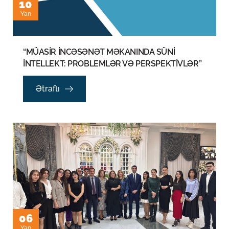
10
Yan
“MÜASİR İNCƏSƏNƏT MƏKANINDA SÜNİ
İNTELLEKT: PROBLEMLƏR VƏ PERSPEKTİVLƏR”
Ətraflı
06
Yan