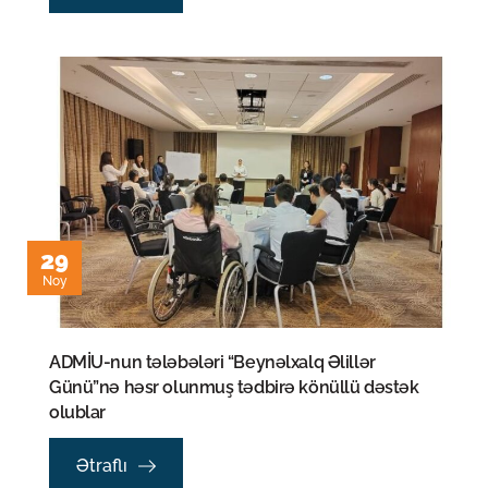
29
Noy
ADMİU-nun tələbələri “Beynəlxalq Əlillər
Günü”nə həsr olunmuş tədbirə könüllü dəstək
olublar
Ətraflı