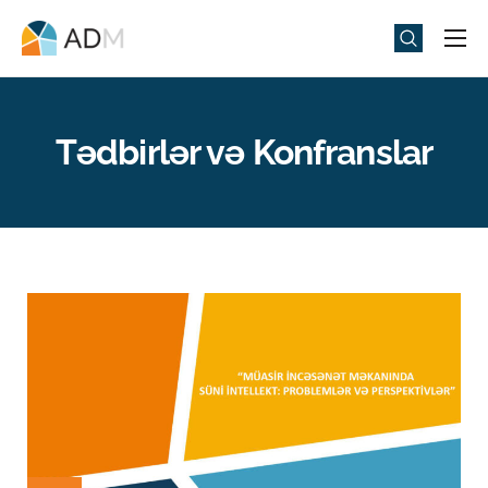
Universitet
Elm və Təhsil
Tədbirlər və Konfranslar
Media
Tədbirlər
Qəbul
Universitet həyatı
ADMIU Sİ
eMağaza