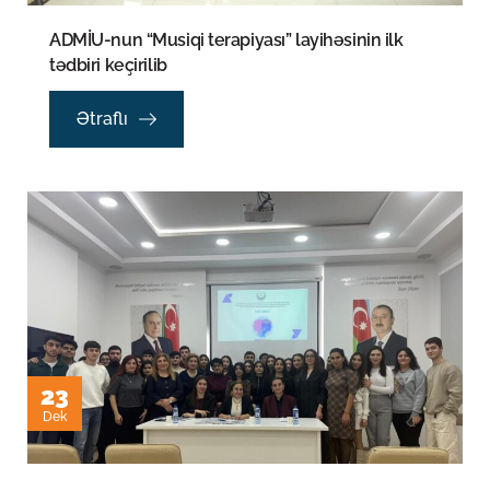
ADMİU-nun “Musiqi terapiyası” layihəsinin ilk
tədbiri keçirilib
Ətraflı
23
Dek