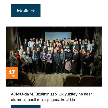
Ətraflı
17
Dek
ADMİU-da M.Füzulinin 530 illik yubileyinə həsr
olunmuş bədii musiqili gecə keçirilib