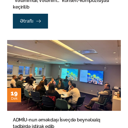
“Vətənimdir, Vətənim…” konsert-kompozisiyası
keçirilib
Ətraflı
19
Dek
ADMİU-nun əməkdaşı İsveçdə beynəlxalq
tədbirdə iştirak edib