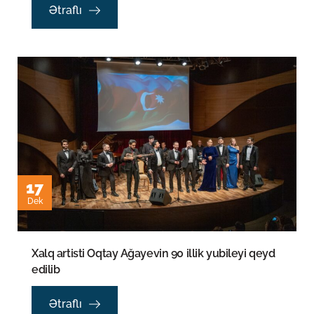
Ətraflı
17
Dek
Xalq artisti Oqtay Ağayevin 90 illik yubileyi qeyd
edilib
Ətraflı