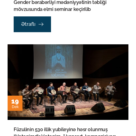
Gender bərabərliyi mədəniyyətinin təbliği
mövzusunda elmi seminar keçirilib
Ətraflı
19
Dek
Füzulinin 530 illik yubileyinə həsr olunmuş