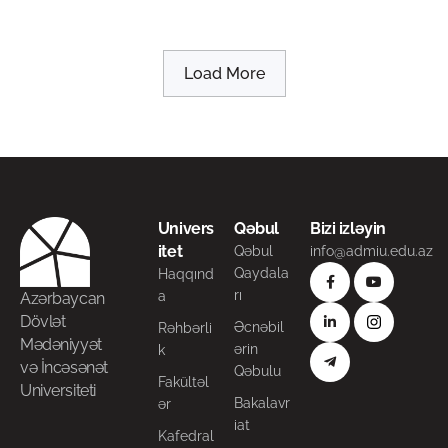
Load More
Univers
Qəbul
Bizi izləyin
itet
Qəbul
info@admiu.edu.az
Qaydala
Haqqınd
rı
a
Azərbaycan
Dövlət
Əcnəbil
Rəhbərli
Mədəniyyət
ərin
k
və İncəsənət
Qəbulu
Fakültəl
Universiteti
Bakalavr
ər
iat
Kafedral