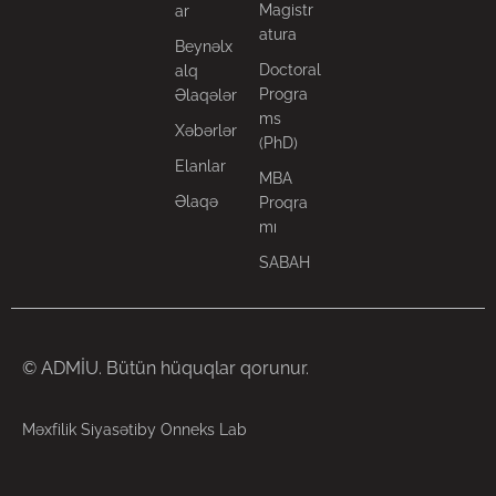
Magistr
ar
atura
Beynəlx
Doctoral
alq
Progra
Əlaqələr
ms
Xəbərlər
(PhD)
Elanlar
MBA
Əlaqə
Proqra
mı
SABAH
© ADMİU. Bütün hüquqlar qorunur.
Məxfilik Siyasəti
by Onneks Lab