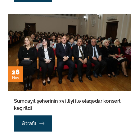
28
Noy
Sumqayıt şəhərinin 75 illiyi ilə əlaqədar konsert
keçirildi
Ətraflı