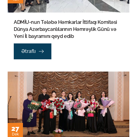
ADMİU-nun Tələbə Həmkarlar İttifaqı Komitəsi
Dünya Azərbaycanlılarının Həmrəylik Günü və
Yeni İl bayramını qeyd edib
Ətraflı
27
Dek