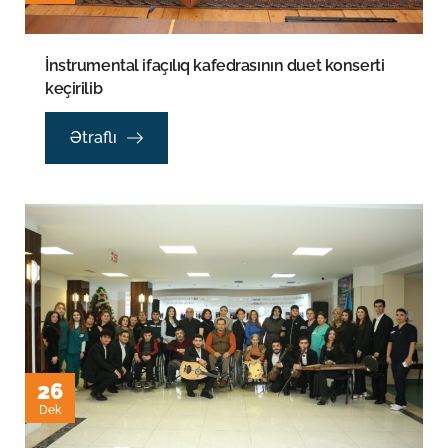
İnstrumental ifaçılıq kafedrasının duet konserti
keçirilib
Ətraflı
26
Dek