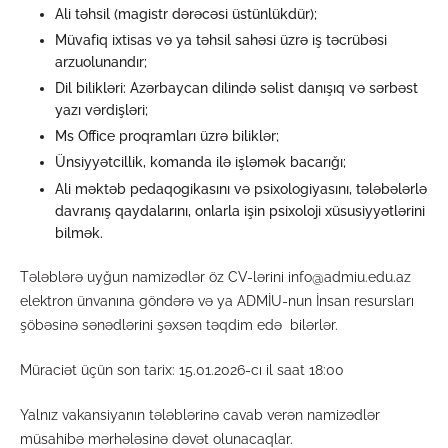
Ali təhsil (magistr dərəcəsi üstünlükdür);
Müvafiq ixtisas və ya təhsil sahəsi üzrə iş təcrübəsi
arzuolunandır;
Dil bilikləri: Azərbaycan dilində səlist danışıq və sərbəst
yazı vərdişləri;
Ms Office proqramları üzrə biliklər;
Ünsiyyətcillik, komanda ilə işləmək bacarığı;
Ali məktəb pedaqogikasını və psixologiyasını, tələbələrlə
davranış qaydalarını, onlarla işin psixoloji xüsusiyyətlərini
bilmək.
Tələblərə uyğun namizədlər öz CV-lərini info@admiu.edu.az
elektron ünvanına göndərə və ya ADMİU-nun İnsan resursları
şöbəsinə sənədlərini şəxsən təqdim edə bilərlər.
Müraciət üçün son tarix: 15.01.2026-cı il saat 18:00
Yalnız vakansiyanın tələblərinə cavab verən namizədlər
müsahibə mərhələsinə dəvət olunacaqlar.