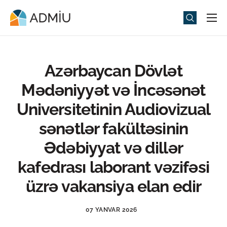
Universitet
Elm və Təhsil
Azərbaycan Dövlət
Media
Mədəniyyət və İncəsənət
Tədbirlər
Universitetinin Audiovizual
Qəbul
sənətlər fakültəsinin
Universitet həyatı
Ədəbiyyat və dillər
ADMIU Sİ
kafedrası laborant vəzifəsi
üzrə vakansiya elan edir
eMağaza
07 YANVAR 2026