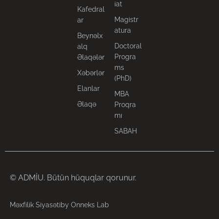
iat
Kafedral
Magistr
ar
atura
Beynəlx
Doctoral
alq
Progra
Əlaqələr
ms
Xəbərlər
(PhD)
Elanlar
MBA
Əlaqə
Proqra
mı
SABAH
© ADMİU. Bütün hüquqlar qorunur.
Məxfilik Siyasəti
by Onneks Lab