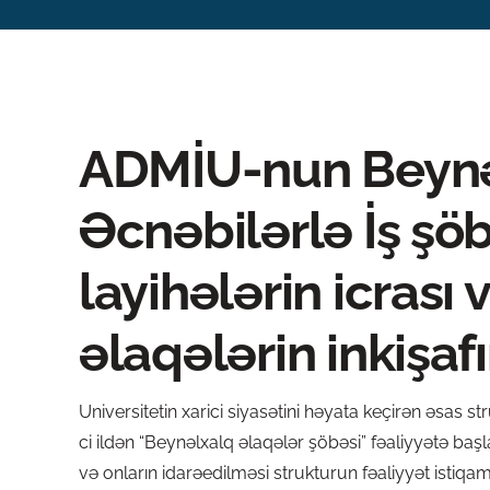
ADMİU-nun Beynəl
Əcnəbilərlə İş şö
layihələrin icrası
əlaqələrin inkişafı
Universitetin xarici siyasətini həyata keçirən əsas
ci ildən “Beynəlxalq əlaqələr şöbəsi” fəaliyyətə başl
və onların idarəedilməsi strukturun fəaliyyət istiqa