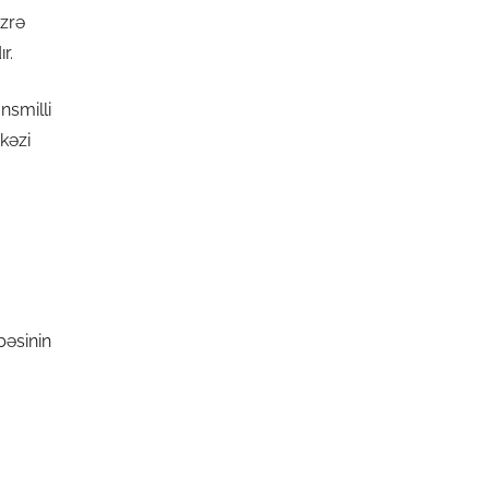
üzrə
r.
nsmilli
kəzi
bəsinin