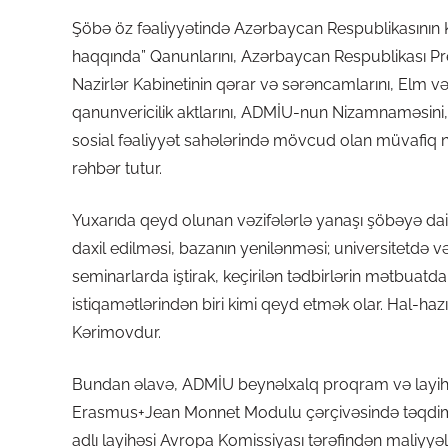
Şöbə öz fəaliyyətində Azərbaycan Respublikasının K
haqqında” Qanunlarını, Azərbaycan Respublikası Pr
Nazirlər Kabinetinin qərar və sərəncamlarını, Elm və 
qanunvericilik aktlarını, ADMİU-nun Nizamnaməsini, El
sosial fəaliyyət sahələrində mövcud olan müvafiq 
rəhbər tutur.
Yuxarıda qeyd olunan vəzifələrlə yanaşı şöbəyə da
daxil edilməsi, bazanın yenilənməsi; universitetdə v
seminarlarda iştirak, keçirilən tədbirlərin mətbuatda 
istiqamətlərindən biri kimi qeyd etmək olar. Hal-haz
Kərimovdur.
Bundan əlavə, ADMİU beynəlxalq proqram və layihəl
Erasmus+Jean Monnet Modulu çərçivəsində təqdim etd
adlı layihəsi Avropa Komissiyası tərəfindən maliyyələ