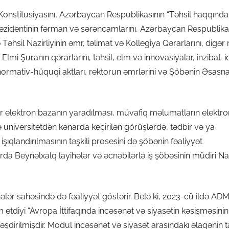
onstitusiyasını, Azərbaycan Respublikasının “Təhsil haqqında”
ezidentinin fərman və sərəncamlarını, Azərbaycan Respublika
Təhsil Nazirliyinin əmr, təlimat və Kollegiya Qərarlarını, digə
mi Şuranın qərarlarını, təhsil, elm və innovasiyalar, inzibat-i
normativ-hüquqi aktları, rektorun əmrlərini və Şöbənin Əsasn
ir elektron bazanın yaradılması, müvafiq məlumatların elektr
ə universitetdən kənarda keçirilən görüşlərdə, tədbir və ya
işıqlandırılmasının təşkili prosesini də şöbənin fəaliyyət
ırda Beynəlxalq layihələr və əcnəbilərlə iş şöbəsinin müdiri N
ər sahəsində də fəaliyyət göstərir. Belə ki, 2023-cü ildə AD
iyi “Avropa İttifaqında incəsənət və siyasətin kəsişməsinin 
şdirilmişdir. Modul incəsənət və siyasət arasındakı əlaqənin ta