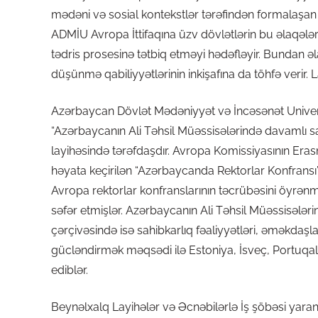
mədəni və sosial kontekstlər tərəfindən formalaşan 
ADMİU Avropa İttifaqına üzv dövlətlərin bu əlaqələr
tədris prosesinə tətbiq etməyi hədəfləyir. Bundan əl
düşünmə qabiliyyətlərinin inkişafına da töhfə verir
Azərbaycan Dövlət Mədəniyyət və İncəsənət Univers
“Azərbaycanın Ali Təhsil Müəssisələrində davamlı sa
layihəsində tərəfdaşdır. Avropa Komissiyasının Eras
həyata keçirilən “Azərbaycanda Rektorlar Konfransı” 
Avropa rektorlar konfranslarının təcrübəsini öyrənmə
səfər etmişlər. Azərbaycanın Ali Təhsil Müəssisələr
çərçivəsində isə sahibkarlıq fəaliyyətləri, əməkdaşla
gücləndirmək məqsədi ilə Estoniya, İsveç, Portuqaliy
ediblər.
Beynəlxalq Layihələr və Əcnəbilərlə İş şöbəsi yarand