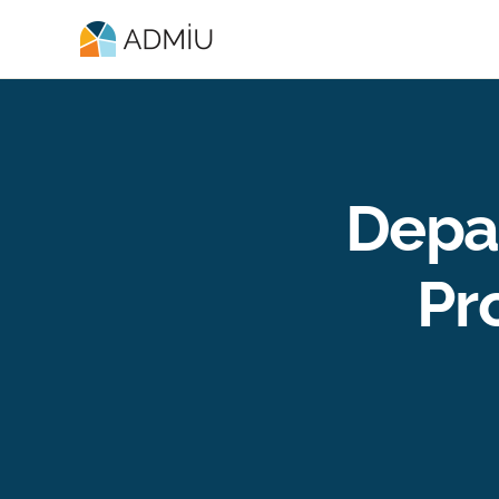
Depar
Pr