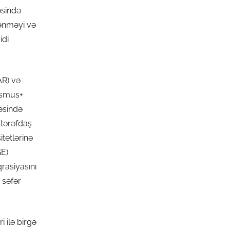
əsində
rənməyi və
idi
AR) və
rasmus+
əsində
 tərəfdaş
tetlərinə
GE)
qrasiyasını
 səfər
 ilə birgə