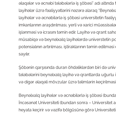
əlaqələr və əcnəbi tələbələrlə iş şöbəsi” adı altında
layihələr üzrə fəaliyyətlərini nəzərə alaraq “Beynəlx
layihələr və əcnəbilərlə iş şöbəsi universitetin fəal
imkanlarının araşdırılması, yerli və xarici müəssisəl
işlənməsi və icrasını təmin edir. Layihə və qrant sa
müsabiqə və beynəlxalq layihələrdə universtetin pof
potensialının artırılması, iştiraklarının təmin edilməs
sayılır.
Şöbənin qarşısında duran öhdəliklərdən biri də univer
tələbələrini beynəlxalq layihə və qrantlarda uğurlu i
və digər əlaqəli mövzular üzrə təlimlərin keçirilməsin
Beynəlxalq layihələr və əcnəbilərlə iş şöbəsi (bu
İncəsənət Universiteti (bundan sonra – Universitet ad
heyata keçirir və vəzifə bölgüsünə görə Universitet