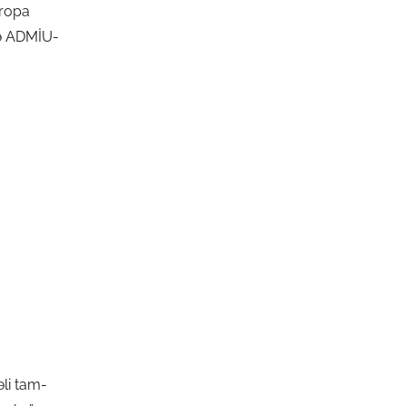
vropa
ndə ADMİU-
əli tam-