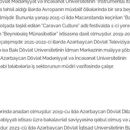
lət Mədəniyyət və İncəsənət Universitetinin “İnstrumental ifa
 təhsil aldığı illərdə Avropanın müxtəlif ölkələrində bir sıra b
edilmişdir. Bununla yanaşı 2015-ci ildə Macarıstanda keçirilən “B
olşada təşkil edilən “Caravan Culture” adlı festivalda 1-ci yerə
in “Beynəlxalq Münasibətlər” ixtisasına daxil olmuşdur. 2019-2
ə çalışmışdır. 2021-2022-ci illərdə Azərbaycan Dövlət Televiziy
ə isə Bakı Dövlət Universitetinin İdman Mərkəzinin maliyyə şö
a Azərbaycan Dövlət Mədəniyyət və İncəsənət Universitetinin
bi tələbələrlə iş sektorunun müdiri vəzifəsində çalışır.
şəhərində anadan olmuşdur. 2019-cu ildə Azərbaycan Dövlət Dill
ə ədəbiyyatı ixtisası üzrə bakalavriat səviyyəsinə qəbul olmuş v
dur. 2023-cü ildə Azərbaycan Dövlət İqtisad Universitetinin Bi