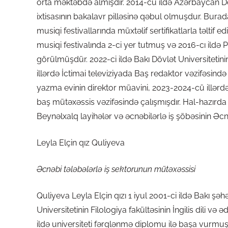
orta məktəbdə almışdır. 2014-cü ildə Azərbaycan Döv
ixtisasının bakalavr pilləsinə qəbul olmuşdur. Burada
musiqi festivallarında müxtəlif sertifikatlarla təltif 
musiqi festivalında 2-ci yer tutmuş və 2016-cı ildə P
görülmüşdür. 2022-ci ildə Bakı Dövlət Universitetin
illərdə İctimai televiziyada Baş redaktor vəzifəsind
yazma evinin direktor müavini, 2023-2024-cü illərd
baş mütəxəssis vəzifəsində çalışmışdır. Hal-hazırd
Beynəlxalq layihələr və əcnəbilərlə iş şöbəsinin Əcnə
Leyla Elçin qız Quliyeva
Əcnəbi tələbələrlə iş sektorunun mütəxəssisi
Quliyeva Leyla Elçin qızı 1 iyul 2001-ci ildə Bakı 
Universitetinin Filologiya fakültəsinin İngilis dili v
ildə universiteti fərqlənmə diplomu ilə başa vurmuş