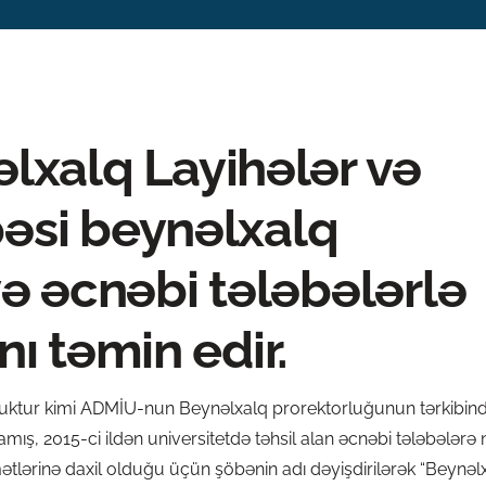
xalq Layihələr və
bəsi beynəlxalq
 və əcnəbi tələbələrlə
nı təmin edir.
 struktur kimi ADMİU-nun Beynəlxalq prorektorluğunun tərkibi
amış, 2015-ci ildən universitetdə təhsil alan əcnəbi tələbələrə
mətlərinə daxil olduğu üçün şöbənin adı dəyişdirilərək “Beynəl