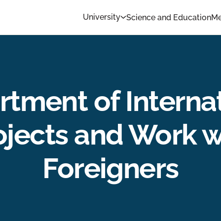
University
Science and Education
Me
tment of Interna
ojects and Work w
Foreigners