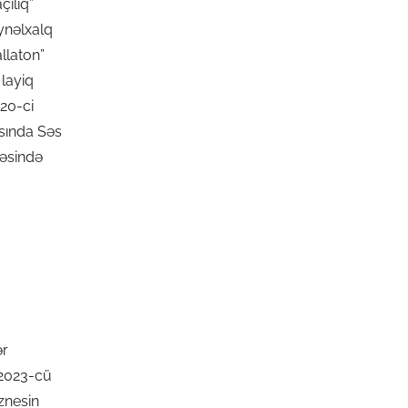
çılıq”
eynəlxalq
allaton”
 layiq
020-ci
asında Səs
bəsində
ər
ə 2023-cü
znesin