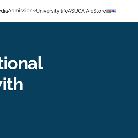
Admission
dia
University life
ASUCA AI
eStore
tional
ith