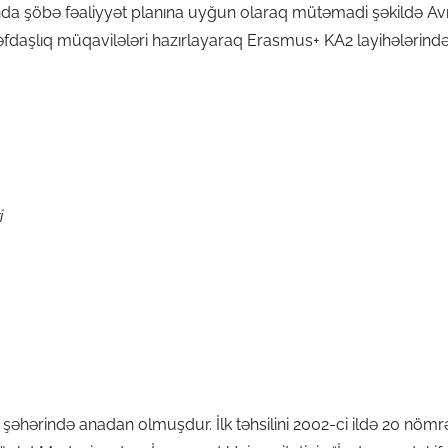
anda şöbə fəaliyyət planına uyğun olaraq mütəmadi şəkildə A
ə tərəfdaşlıq müqavilələri hazırlayaraq Erasmus+ KA2 layihələri
i
 şəhərində anadan olmuşdur. İlk təhsilini 2002-ci ildə 20 nömr