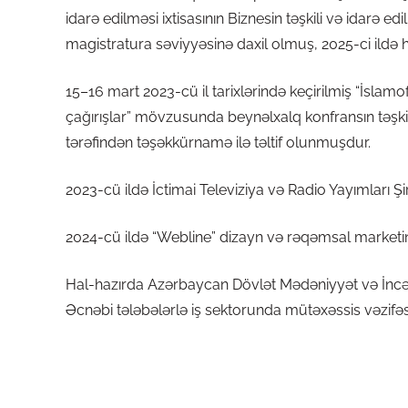
idarə edilməsi ixtisasının Biznesin təşkili və idarə ed
magistratura səviyyəsinə daxil olmuş, 2025-ci ildə hə
15–16 mart 2023-cü il tarixlərində keçirilmiş “İslamofo
çağırışlar” mövzusunda beynəlxalq konfransın təşkil
tərəfindən təşəkkürnamə ilə təltif olunmuşdur.
2023-cü ildə İctimai Televiziya və Radio Yayımları Ş
2024-cü ildə “Webline” dizayn və rəqəmsal marketinq
Hal-hazırda Azərbaycan Dövlət Mədəniyyət və İncəsə
Əcnəbi tələbələrlə iş sektorunda mütəxəssis vəzifəsi