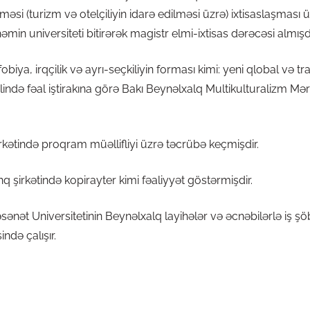
ilməsi (turizm və otelçiliyin idarə edilməsi üzrə) ixtisaslaşması 
min universiteti bitirərək magistr elmi-ixtisas dərəcəsi almışdı
biya, irqçilik və ayrı-seçkiliyin forması kimi: yeni qlobal və tra
ində fəal iştirakına görə Bakı Beynəlxalq Multikulturalizm Mər
irkətində proqram müəllifliyi üzrə təcrübə keçmişdir.
 şirkətində kopirayter kimi fəaliyyət göstərmişdir.
nət Universitetinin Beynəlxalq layihələr və əcnəbilərlə iş şö
ndə çalışır.