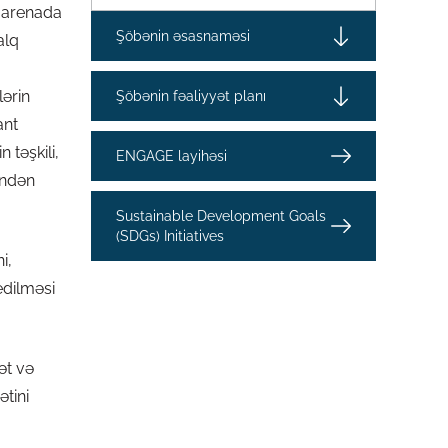
q arenada
Şöbənin əsasnaməsi
alq
lərin
Şöbənin fəaliyyət planı
ant
 təşkili,
ENGAGE layihəsi
rindən
Sustainable Development Goals
(SDGs) Initiatives
i,
edilməsi
ət və
ətini