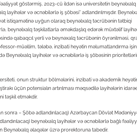
 fəaliyyət göstərmiş, 2023-cü ildən isə universitetin beynəlxal
alq layihələr və əcnəbilərlə iş şöbəsi” adlandırılmışdır. Beynəlx
iyyət istiqamətinə uyğun olaraq beynəlxalq təcrübənin tətbiqi
ərlə, beynəlxalq təşkilatlarla əməkdaşlıq edərək müxtəlif layihə
həsində qabaqcıl yerli və beynəxalq təcrübənin öyrənilməsi, qr
essor-müəllim, tələbə, inzibati heyətin məlumatlandırma işinin
i də Beynəlxalq layihələr və əcnəbilərlə iş şöbəsinin prioritetlə
siteti, onun struktur bölmələrini, inzibati və akademik heyətin
ştirakı üçün potensialın artırılması məqsədilə layihələrin idarə
i təşkil etməkdir.
ndan sonra – Şöbə adlandırılacaq) Azərbaycan Dövlət Mədəniyy
landırılacaq) beynəlxalq layihələr və əcnəbilərlə bağlı fəaliyy
in Beynəlxalq əlaqələr üzrə prorektoruna tabedir.