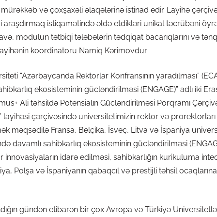
mürəkkəb və çoxşaxəli əlaqələrinə istinad edir. Layihə çərçiv
i araşdırmaq istiqamətində əldə etdikləri unikal təcrübəni öy
avə, modulun tətbiqi tələbələrin tədqiqat bacarıqlarını və tənq
. Layihənin koordinatoru Namiq Kərimovdur.
iteti “Azərbaycanda Rektorlar Konfransının yaradılması” (EC
hibkarlıq ekosisteminin gücləndirilməsi (ENGAGE)” adlı iki E
mus+ Ali təhsildə Potensialın Gücləndirilməsi Porqramı Çərçiv
layihəsi çərçivəsində universitetimizin rektor və prorektorları
k məqsədilə Fransa, Belçika, İsveç, Litva və İspaniya universi
ində davamlı sahibkarlıq ekosisteminin gücləndirilməsi (ENGA
r innovasiyaların idarə edilməsi, sahibkarlığın kurikuluma inte
a, Polşa və İspaniyanın qabaqcıl və prestijli təhsil ocaqlarına
ığın gündən etibarən bir çox Avropa və Türkiyə Universitetləri