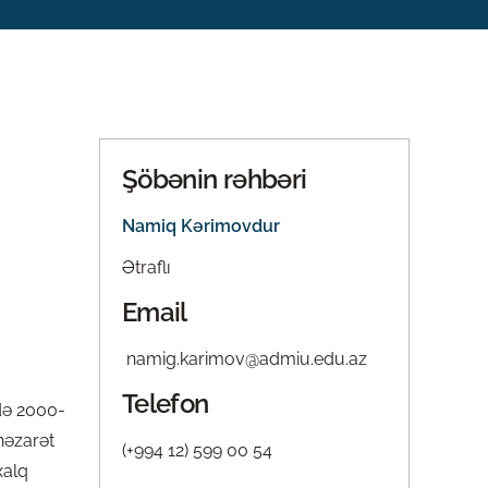
Şöbənin rəhbəri
Namiq Kərimovdur
Ətraflı
Email
namig.karimov@admiu.edu.az
Telefon
ndə 2000-
 nəzarət
(+994 12) 599 00 54
xalq