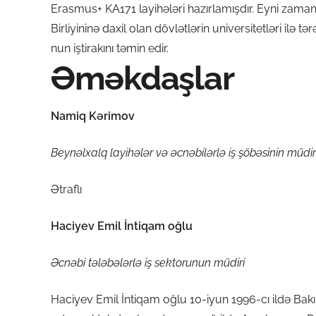
Erasmus+ KA171 layihələri hazırlamışdır. Eyni zam
Birliyininə daxil olan dövlətlərin universitetləri il
nun iştirakını təmin edir.
Əməkdaşlar
Namiq Kərimov
Beynəlxalq layihələr və əcnəbilərlə iş şöbəsinin müdir
Ətraflı
Haciyev Emil İntiqam oğlu
Əcnəbi tələbələrlə iş sektorunun müdiri
Haciyev Emil İntiqam oğlu 10-iyun 1996-cı ildə Bakı