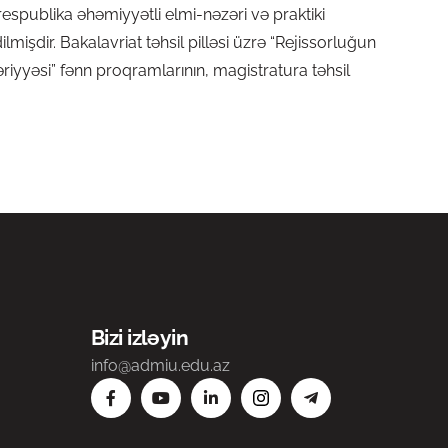
respublika əhəmiyyətli elmi-nəzəri və praktiki
işdir. Bakalavriat təhsil pilləsi üzrə “Rejissorluğun
əzəriyyəsi” fənn proqramlarının, magistratura təhsil
Bizi izləyin
info@admiu.edu.az