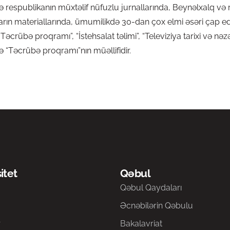
ə respublikanın müxtəlif nüfuzlu jurnallarında, Beynəlxalq və 
arın materiallarında, ümumilikdə 30-dan çox elmi əsəri çap edilm
 “Təcrübə proqramı”, “İstehsalat təlimi”, “Televiziya tarixi və n
rə “Təcrübə proqramı”nın müəllifidir.
itet
Qəbul
a
Qəbul Qaydaları
Əcnəbilərin Qəbulu
r
Bakalavriat