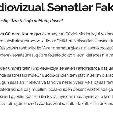
iovizual Sənətlər Fak
slıq üzrə fəlsəfə doktoru, dosent
a Gülnarə Kərim qızı
Azərbaycan Dövlət Mədəniyyət və İncəs
üzrə təhsil almışdır. 2000-ci ildə ADMİU-nun dissertanturasına 
izadənin rəhbərliyi ilə “Anar dramaturgiyasının səhnə təcəss
dərək sənətşünaslıq üzrə fəlsəfə doktoru elmi dərəcəsini almı
dən universitetin Kino-televiziya sənətləri kafedrasında baş la
nda saathesabı müəllim, 2001-ci ildən tam ştat müəllim olaraq ç
uğun əsasları”, “Televiziya tarixi və nəzəriyyəsi” və s. ixtisas fən
kafedrasında baş müəllim, 2022-ci ildən dosent vəzifəsində çalı
ının katibidir. 2023-cü ilin fevral ayından may ayının 21-ə kimi
 icra etmişdir. Hazırda Audiovizual sənətlər fakültəsinin dekanıd