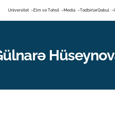
Universitet
Elm və Təhsil
Media
Tədbirlər
Qəbul
Gülnarə Hüseynov