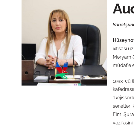
Aud
Sənətşüna
Hüseynov
ixtisası 
Məryam Əl
müdafiə e
1993-cü il
kafedrası
“Rejissorl
sənətləri 
Elmi Şuras
vəzifəsini