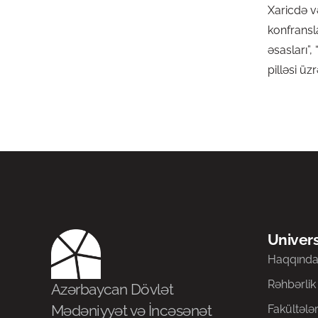
Xaricdə v
konfransl
əsasları”,
pilləsi üz
Univers
Haqqınd
Rəhbərlik
Azərbaycan Dövlət
Mədəniyyət və İncəsənət
Fakültələ