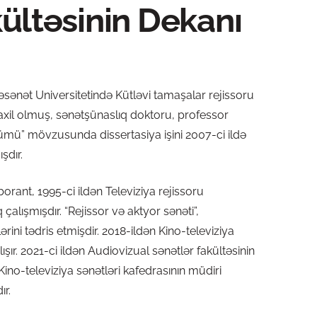
ültəsinin Dekanı
ənət Universitetində Kütləvi tamaşalar rejissoru
daxil olmuş, sənətşünaslıq doktoru, professor
ümü” mövzusunda dissertasiya işini 2007-ci ildə
şdır.
borant, 1995-ci ildən Televiziya rejissoru
alışmışdır. “Rejissor və aktyor sənəti”,
lərini tədris etmişdir. 2018-ildən Kino-televiziya
şır. 2021-ci ildən Audiovizual sənətlər fakültəsinin
 Kino-televiziya sənətləri kafedrasının müdiri
ır.