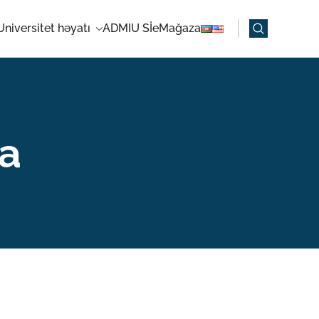
Universitet həyatı
ADMIU Sİ
eMağaza
a